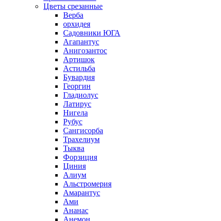
Цветы срезанные
Верба
орхидея
Садовники ЮГА
Агапантус
Анигозантос
Артишок
Астильба
Бувардия
Георгин
Гладиолус
Латирус
Нигела
Рубус
Сангисорба
Трахелиум
Тыква
Форзиция
Циния
Алиум
Альстромерия
Амарантус
Ами
Ананас
Анемон