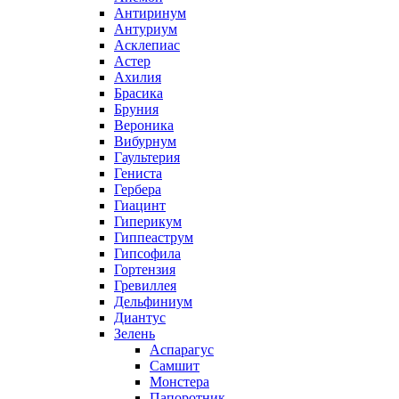
Антиринум
Антуриум
Асклепиас
Астер
Ахилия
Брасика
Бруния
Вероника
Вибурнум
Гаультерия
Гениста
Гербера
Гиацинт
Гиперикум
Гиппеаструм
Гипсофила
Гортензия
Гревиллея
Дельфиниум
Диантус
Зелень
Аспарагус
Самшит
Монстера
Папоротник