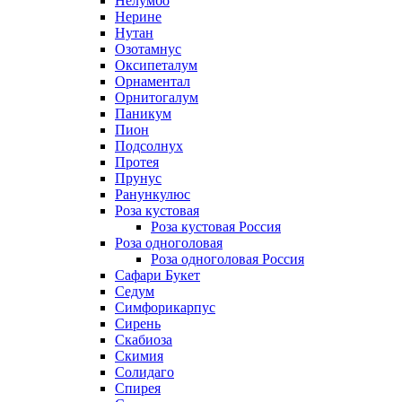
Нелумбо
Нерине
Нутан
Озотамнус
Оксипеталум
Орнаментал
Орнитогалум
Паникум
Пион
Подсолнух
Протея
Прунус
Ранункулюс
Роза кустовая
Роза кустовая Россия
Роза одноголовая
Роза одноголовая Россия
Сафари Букет
Седум
Симфорикарпус
Сирень
Скабиоза
Скимия
Солидаго
Спирея