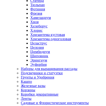
Статица
Тюльпан
Фотиния
Фрезия
Хамелациум
Хвоя
Хелеборус
Хлорис
Хризантема кустовая
Хризантема одноголовая
Целаструс
Целозия
Цимбидиум
Шиповник
Эрингиум
Эуфорбия
Наборы для выращивания рассады
Подсвечники и статуэтки
Грунты и Удобрения
Кашпо
Железные вазы
Корзины
Коробки декоративные
Ленты
Садовые и Флористические инструменты