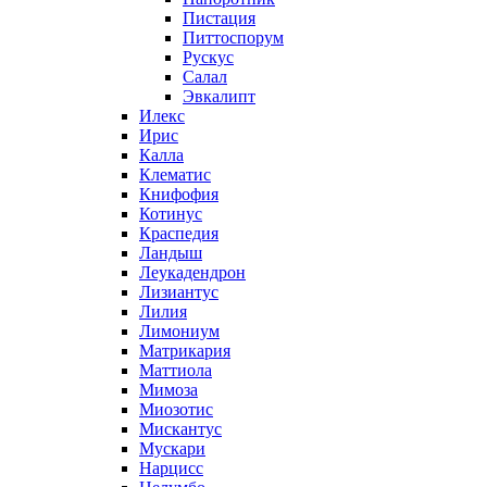
Пистация
Питтоспорум
Рускус
Салал
Эвкалипт
Илекс
Ирис
Калла
Клематис
Книфофия
Котинус
Краспедия
Ландыш
Леукадендрон
Лизиантус
Лилия
Лимониум
Матрикария
Маттиола
Мимоза
Миозотис
Мискантус
Мускари
Нарцисс