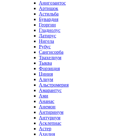
Анигозантос
Артишок
Астильба
Бувардия
Георгин
Гладиолус
Латирус
Нигела
Рубус
Сангисорба
Трахелиум
Тыква
Форзиция
Циния
Алиум
Альстромерия
Амарантус
Ами
Ананас
Анемон
Антиринум
Антуриум
Асклепиас
Астер
Ахилия