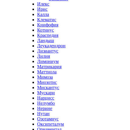
Илекс
Ирис
Калла
Клематис
Книфофия
Котинус
Краспедия
Ландыш
Леукадендрон
Лизиантус
Лилия
Лимониум
Матрикария
Маттиола
Мимоза
Миозотис
Мискантус
Мускари
Нарцисс
Нелумбо
Нерине
Нутан
Озотамнус
Оксипеталум
Орнаментал