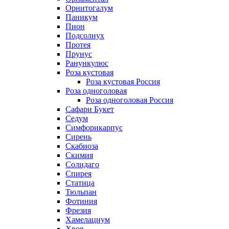
Орнитогалум
Паникум
Пион
Подсолнух
Протея
Прунус
Ранункулюс
Роза кустовая
Роза кустовая Россия
Роза одноголовая
Роза одноголовая Россия
Сафари Букет
Седум
Симфорикарпус
Сирень
Скабиоза
Скимия
Солидаго
Спирея
Статица
Тюльпан
Фотиния
Фрезия
Хамелациум
Хвоя