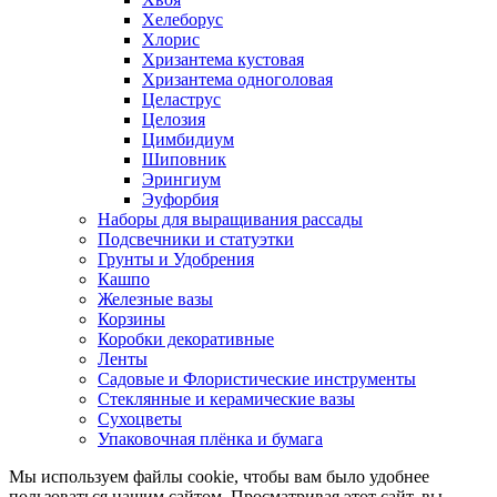
Хелеборус
Хлорис
Хризантема кустовая
Хризантема одноголовая
Целаструс
Целозия
Цимбидиум
Шиповник
Эрингиум
Эуфорбия
Наборы для выращивания рассады
Подсвечники и статуэтки
Грунты и Удобрения
Кашпо
Железные вазы
Корзины
Коробки декоративные
Ленты
Садовые и Флористические инструменты
Стеклянные и керамические вазы
Сухоцветы
Упаковочная плёнка и бумага
Мы используем файлы cookie, чтобы вам было удобнее
пользоваться нашим сайтом. Просматривая этот сайт, вы