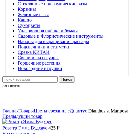
Стеклянные и керамические вазы
Корзины
Железные вазы
Кашпо
Сухоцветы
Упаковочная плёнка и бумага
Садовые и Флористические инструменты
Наборы для выращивания рассады
Подсвечники и статуэтки
Срезка КИТАЙ
Свечи и аксессуары
Горшечные растения
Новогодние игрушки
Поиск
Нет в наличии
Нажмите, чтобы увеличить
Главная
Товары
Цветы срезанные
Диантус
Dianthus st Mariposa
Предыдущий товар
Роза тр Эмма Вудхаус
425
₽
Назад к товарам