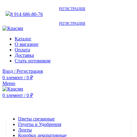
АКТУАЛЬНУЮ СТОИМОСТЬ ДЛЯ ОПТОВЫХ / РОЗНИЧНЫХ КЛИЕНТОВ
СМОТРИТЕ НА САЙТЕ ПОСЛЕ
РЕГИСТРАЦИИ
8 914 686-80-76
АКТУАЛЬНУЮ СТОИМОСТЬ ДЛЯ ОПТОВЫХ / РОЗНИЧНЫХ КЛИЕНТОВ
СМОТРИТЕ НА САЙТЕ ПОСЛЕ
РЕГИСТРАЦИИ
Каталог
О магазине
Оплата
Доставка
Стать оптовиком
Вход / Регистрация
0
элемент
/
0
₽
Меню
0
элемент
/
0
₽
Категории
Цветы срезанные
Грунты и Удобрения
Ленты
Коробки декоративные