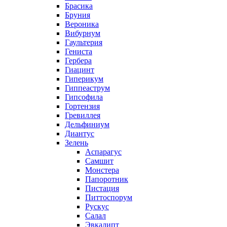
Брасика
Бруния
Вероника
Вибурнум
Гаультерия
Гениста
Гербера
Гиацинт
Гиперикум
Гиппеаструм
Гипсофила
Гортензия
Гревиллея
Дельфиниум
Диантус
Зелень
Аспарагус
Самшит
Монстера
Папоротник
Пистация
Питтоспорум
Рускус
Салал
Эвкалипт