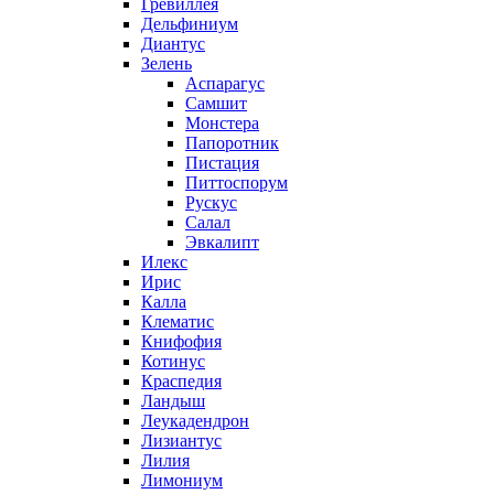
Гревиллея
Дельфиниум
Диантус
Зелень
Аспарагус
Самшит
Монстера
Папоротник
Пистация
Питтоспорум
Рускус
Салал
Эвкалипт
Илекс
Ирис
Калла
Клематис
Книфофия
Котинус
Краспедия
Ландыш
Леукадендрон
Лизиантус
Лилия
Лимониум