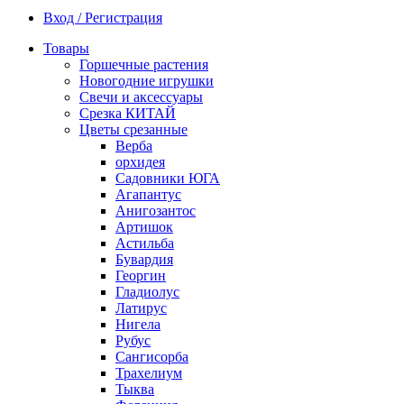
Вход / Регистрация
Товары
Горшечные растения
Новогодние игрушки
Свечи и аксессуары
Срезка КИТАЙ
Цветы срезанные
Верба
орхидея
Садовники ЮГА
Агапантус
Анигозантос
Артишок
Астильба
Бувардия
Георгин
Гладиолус
Латирус
Нигела
Рубус
Сангисорба
Трахелиум
Тыква