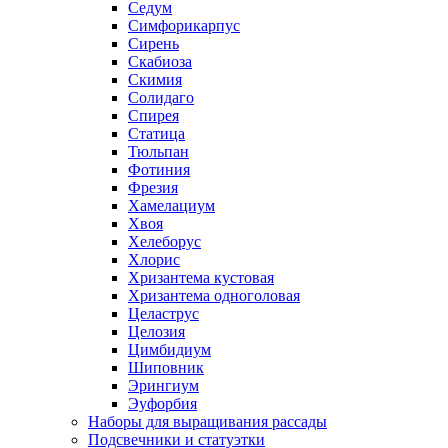
Седум
Симфорикарпус
Сирень
Скабиоза
Скимия
Солидаго
Спирея
Статица
Тюльпан
Фотиния
Фрезия
Хамелациум
Хвоя
Хелеборус
Хлорис
Хризантема кустовая
Хризантема одноголовая
Целаструс
Целозия
Цимбидиум
Шиповник
Эрингиум
Эуфорбия
Наборы для выращивания рассады
Подсвечники и статуэтки