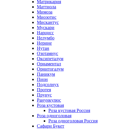
Матрикария
Маттиола
Мимоза
Миозотис
Мискантус
Мускари
Нарцисс
Нелумбо
Нерине
Нутан
Озотамнус
Оксипеталум
Орнаментал
Орнитогалум
Паникум
Пион
Подсолнух
Протея
Прунус
Ранункулюс
Роза кустовая
Роза кустовая Россия
Роза одноголовая
Роза одноголовая Россия
Сафари Букет