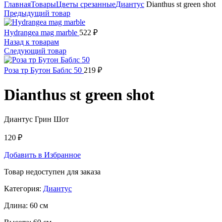
Главная
Товары
Цветы срезанные
Диантус
Dianthus st green shot
Предыдущий товар
Hydrangea mag marble
522
₽
Назад к товарам
Следующий товар
Роза тр Бутон Баблс 50
219
₽
Dianthus st green shot
Диантус Грин Шот
120
₽
Добавить в Избранное
Товар недоступен для заказа
Категория:
Диантус
Длина:
60 см