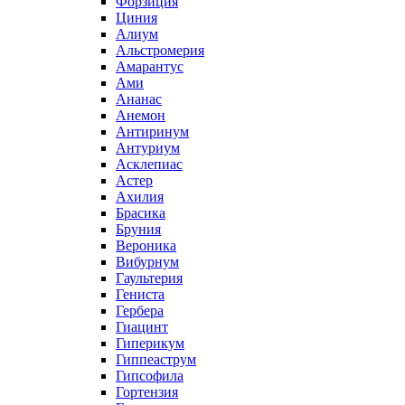
Форзиция
Циния
Алиум
Альстромерия
Амарантус
Ами
Ананас
Анемон
Антиринум
Антуриум
Асклепиас
Астер
Ахилия
Брасика
Бруния
Вероника
Вибурнум
Гаультерия
Гениста
Гербера
Гиацинт
Гиперикум
Гиппеаструм
Гипсофила
Гортензия