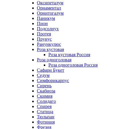
Оксипеталум
Орнаментал
Орнитогалум
Паникум
Пион
Подсолнух
Протея
Прунус
Ранункулюс
Роза кустовая
Роза кустовая Россия
Роза одноголовая
Роза одноголовая Россия
Сафари Букет
Седум
Симфорикарпус
Сирень
Скабиоза
Скимия
Солидаго
Спирея
Статица
Тюльпан
Фотиния
Фрезия