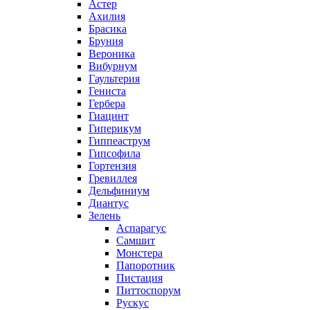
Астер
Ахилия
Брасика
Бруния
Вероника
Вибурнум
Гаультерия
Гениста
Гербера
Гиацинт
Гиперикум
Гиппеаструм
Гипсофила
Гортензия
Гревиллея
Дельфиниум
Диантус
Зелень
Аспарагус
Самшит
Монстера
Папоротник
Пистация
Питтоспорум
Рускус