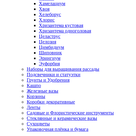
Хамелациум
Хвоя
Хелеборус
Хлорис
Хризантема кустовая
Хризантема одноголовая
Целаструс
Целозия
Цимбидиум
Шиповник
Эрингиум
Эуфорбия
Наборы для выращивания рассады
Подсвечники и статуэтки
Грунты и Удобрения
Кашпо
Железные вазы
Корзины
Коробки декоративные
Ленты
Садовые и Флористические инструменты
Стеклянные и керамические вазы
Сухоцветы
Упаковочная плёнка и бумага