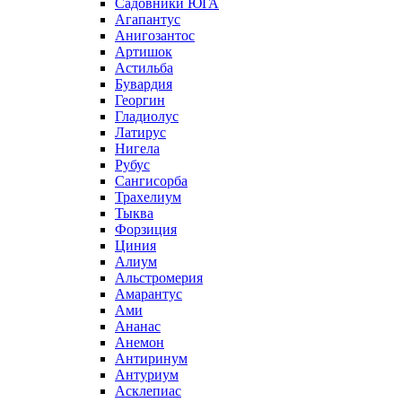
Садовники ЮГА
Агапантус
Анигозантос
Артишок
Астильба
Бувардия
Георгин
Гладиолус
Латирус
Нигела
Рубус
Сангисорба
Трахелиум
Тыква
Форзиция
Циния
Алиум
Альстромерия
Амарантус
Ами
Ананас
Анемон
Антиринум
Антуриум
Асклепиас