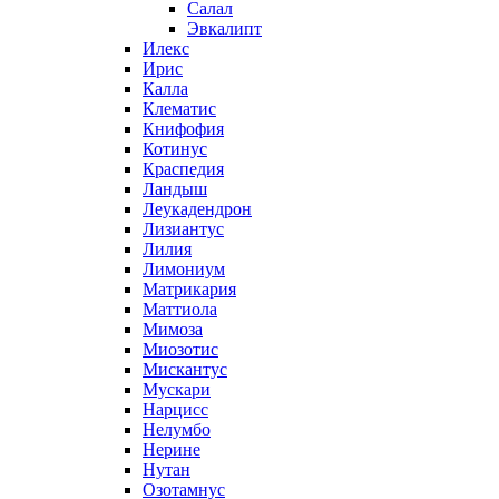
Салал
Эвкалипт
Илекс
Ирис
Калла
Клематис
Книфофия
Котинус
Краспедия
Ландыш
Леукадендрон
Лизиантус
Лилия
Лимониум
Матрикария
Маттиола
Мимоза
Миозотис
Мискантус
Мускари
Нарцисс
Нелумбо
Нерине
Нутан
Озотамнус