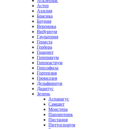
Асклепиас
Астер
Ахилия
Брасика
Бруния
Вероника
Вибурнум
Гаультерия
Гениста
Гербера
Гиацинт
Гиперикум
Гиппеаструм
Гипсофила
Гортензия
Гревиллея
Дельфиниум
Диантус
Зелень
Аспарагус
Самшит
Монстера
Папоротник
Пистация
Питтоспорум