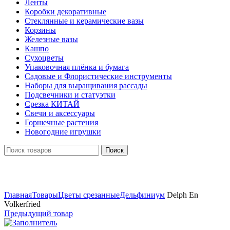
Ленты
Коробки декоративные
Стеклянные и керамические вазы
Корзины
Железные вазы
Кашпо
Сухоцветы
Упаковочная плёнка и бумага
Садовые и Флористические инструменты
Наборы для выращивания рассады
Подсвечники и статуэтки
Срезка КИТАЙ
Свечи и аксессуары
Горшечные растения
Новогодние игрушки
Поиск
Нажмите, чтобы увеличить
Главная
Товары
Цветы срезанные
Дельфиниум
Delph En
Volkerfried
Предыдущий товар