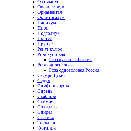
Озотамнус
Оксипеталум
Орнаментал
Орнитогалум
Паникум
Пион
Подсолнух
Протея
Прунус
Ранункулюс
Роза кустовая
Роза кустовая Россия
Роза одноголовая
Роза одноголовая Россия
Сафари Букет
Седум
Симфорикарпус
Сирень
Скабиоза
Скимия
Солидаго
Спирея
Статица
Тюльпан
Фотиния