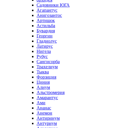
Садовники ЮГА
Агапантус
Анигозантос
Артишок
Астильба
Бувардия
Георгин
Гладиолус
Латирус
Нигела
Рубус
Сангисорба
Трахелиум
Тыква
Форзиция
Циния
Алиум
Альстромерия
Амарантус
Ами
Ананас
Анемон
Антиринум
Антуриум