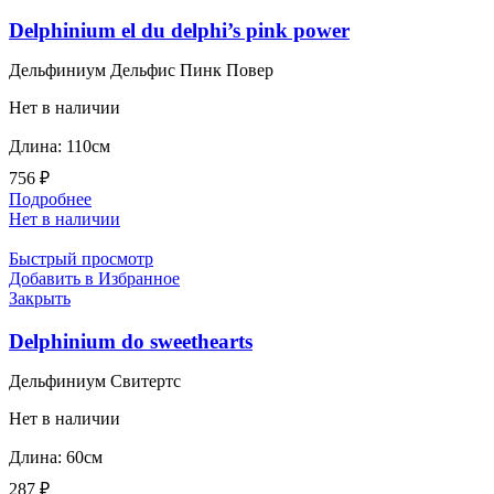
Delphinium el du delphi’s pink power
Дельфиниум Дельфис Пинк Повер
Нет в наличии
Длина: 110см
756
₽
Подробнее
Нет в наличии
Быстрый просмотр
Добавить в Избранное
Закрыть
Delphinium do sweethearts
Дельфиниум Свитертс
Нет в наличии
Длина: 60см
287
₽