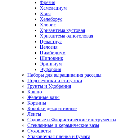
Фрезия
Хамелациум
Хвоя
Хелеборус
Хлорис
Хризантема кустовая
Хризантема одноголовая
Целаструс
Целозия
Цимбидиум
Шиповник
Эрингиум
Эуфорбия
Наборы для выращивания рассады
Подсвечники и статуэтки
Грунты и Удобрения
Кашпо
Железные вазы
Корзины
Коробки декоративные
Ленты
Садовые и Флористические инструменты
Стеклянные и керамические вазы
Сухоцветы
Упаковочная плёнка и бумага