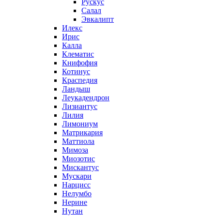
Рускус
Салал
Эвкалипт
Илекс
Ирис
Калла
Клематис
Книфофия
Котинус
Краспедия
Ландыш
Леукадендрон
Лизиантус
Лилия
Лимониум
Матрикария
Маттиола
Мимоза
Миозотис
Мискантус
Мускари
Нарцисс
Нелумбо
Нерине
Нутан