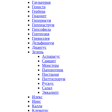
Гаультерия
Гениста
Гербера
Гиацинт
Гиперикум
Гиппеаструм
Гипсофила
Гортензия
Гревиллея
Дельфиниум
Диантус
Зелень
Аспарагус
Самшит
Монстера
Папоротник
Пистация
Питтоспорум
Рускус
Салал
Эвкалипт
Илекс
Ирис
Калла
Клематис