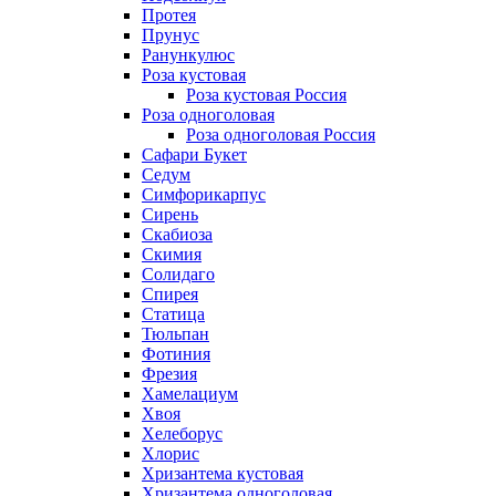
Протея
Прунус
Ранункулюс
Роза кустовая
Роза кустовая Россия
Роза одноголовая
Роза одноголовая Россия
Сафари Букет
Седум
Симфорикарпус
Сирень
Скабиоза
Скимия
Солидаго
Спирея
Статица
Тюльпан
Фотиния
Фрезия
Хамелациум
Хвоя
Хелеборус
Хлорис
Хризантема кустовая
Хризантема одноголовая