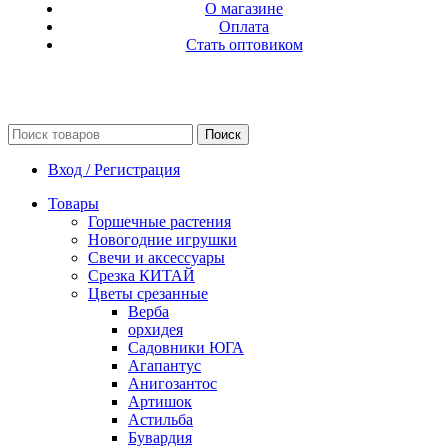
О магазине
Оплата
Стать оптовиком
Поиск
Вход / Регистрация
Товары
Горшечные растения
Новогодние игрушки
Свечи и аксессуары
Срезка КИТАЙ
Цветы срезанные
Верба
орхидея
Садовники ЮГА
Агапантус
Анигозантос
Артишок
Астильба
Бувардия