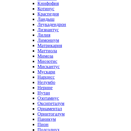
Книфофия
Котинус
Краспедия
Ландыш
Леукадендрон
Лизиантус
Лилия
Лимониум
Матрикария
Маттиола
Мимоза
Миозотис
Мискантус
Мускари
Нарцисс
Нелумбо
Нерине
Нутан
Озотамнус
Оксипеталум
Орнаментал
Орнитогалум
Паникум
Пион
Подсолнух