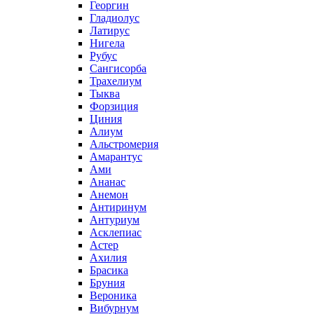
Георгин
Гладиолус
Латирус
Нигела
Рубус
Сангисорба
Трахелиум
Тыква
Форзиция
Циния
Алиум
Альстромерия
Амарантус
Ами
Ананас
Анемон
Антиринум
Антуриум
Асклепиас
Астер
Ахилия
Брасика
Бруния
Вероника
Вибурнум