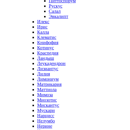
Питтоспорум
Рускус
Салал
Эвкалипт
Илекс
Ирис
Калла
Клематис
Книфофия
Котинус
Краспедия
Ландыш
Леукадендрон
Лизиантус
Лилия
Лимониум
Матрикария
Маттиола
Мимоза
Миозотис
Мискантус
Мускари
Нарцисс
Нелумбо
Нерине