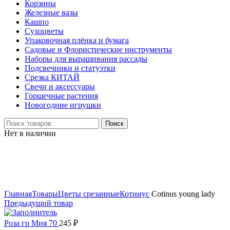
Корзины
Железные вазы
Кашпо
Сухоцветы
Упаковочная плёнка и бумага
Садовые и Флористические инструменты
Наборы для выращивания рассады
Подсвечники и статуэтки
Срезка КИТАЙ
Свечи и аксессуары
Горшечные растения
Новогодние игрушки
Поиск
Нет в наличии
Нажмите, чтобы увеличить
Главная
Товары
Цветы срезанные
Котинус
Cotinus young lady
Предыдущий товар
Роза гр Мия 70
245
₽