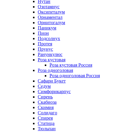
Нутан
Озотамнус
Оксипеталум
Орнаментал
Орнитогалум
Паникум
Пион
Подсолнух
Протея
Прунус
Ранункулюс
Роза кустовая
Роза кустовая Россия
Роза одноголовая
Роза одноголовая Россия
Сафари Букет
Седум
Симфорикарпус
Сирень
Скабиоза
Скимия
Солидаго
Спирея
Статица
Тюльпан