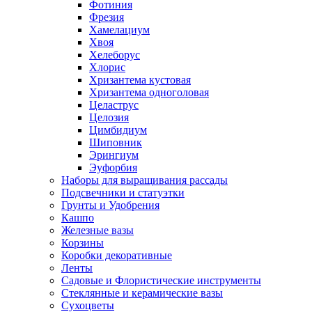
Фотиния
Фрезия
Хамелациум
Хвоя
Хелеборус
Хлорис
Хризантема кустовая
Хризантема одноголовая
Целаструс
Целозия
Цимбидиум
Шиповник
Эрингиум
Эуфорбия
Наборы для выращивания рассады
Подсвечники и статуэтки
Грунты и Удобрения
Кашпо
Железные вазы
Корзины
Коробки декоративные
Ленты
Садовые и Флористические инструменты
Стеклянные и керамические вазы
Сухоцветы