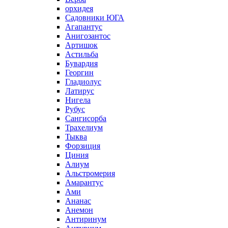
орхидея
Садовники ЮГА
Агапантус
Анигозантос
Артишок
Астильба
Бувардия
Георгин
Гладиолус
Латирус
Нигела
Рубус
Сангисорба
Трахелиум
Тыква
Форзиция
Циния
Алиум
Альстромерия
Амарантус
Ами
Ананас
Анемон
Антиринум