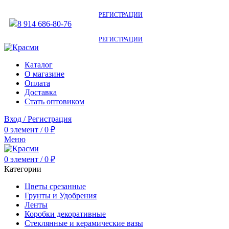
АКТУАЛЬНУЮ СТОИМОСТЬ ДЛЯ ОПТОВЫХ / РОЗНИЧНЫХ КЛИЕНТОВ
СМОТРИТЕ НА САЙТЕ ПОСЛЕ
РЕГИСТРАЦИИ
8 914 686-80-76
АКТУАЛЬНУЮ СТОИМОСТЬ ДЛЯ ОПТОВЫХ / РОЗНИЧНЫХ КЛИЕНТОВ
СМОТРИТЕ НА САЙТЕ ПОСЛЕ
РЕГИСТРАЦИИ
Каталог
О магазине
Оплата
Доставка
Стать оптовиком
Вход / Регистрация
0
элемент
/
0
₽
Меню
0
элемент
/
0
₽
Категории
Цветы срезанные
Грунты и Удобрения
Ленты
Коробки декоративные
Стеклянные и керамические вазы