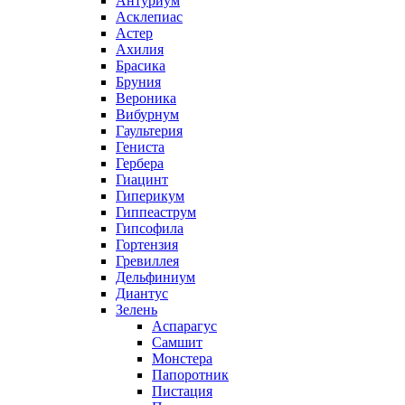
Антуриум
Асклепиас
Астер
Ахилия
Брасика
Бруния
Вероника
Вибурнум
Гаультерия
Гениста
Гербера
Гиацинт
Гиперикум
Гиппеаструм
Гипсофила
Гортензия
Гревиллея
Дельфиниум
Диантус
Зелень
Аспарагус
Самшит
Монстера
Папоротник
Пистация