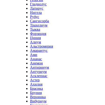
Гладиолус
Латирус
Нигела
Рубус
Сангисорба
Трахелиум
Тыква
Форзиция
Циния
Алиум
Альстромерия
Амарантус
Ами
Ананас
Анемон
Антиринум
Антуриум
Асклепиас
Астер
Ахилия
Брасика
Бруния
Вероника
Вибурнум