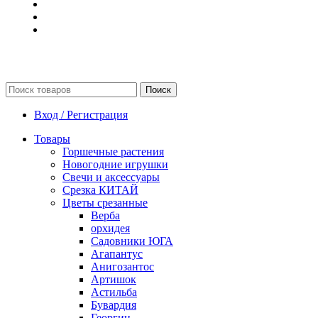
Поиск
Вход / Регистрация
Товары
Горшечные растения
Новогодние игрушки
Свечи и аксессуары
Срезка КИТАЙ
Цветы срезанные
Верба
орхидея
Садовники ЮГА
Агапантус
Анигозантос
Артишок
Астильба
Бувардия
Георгин