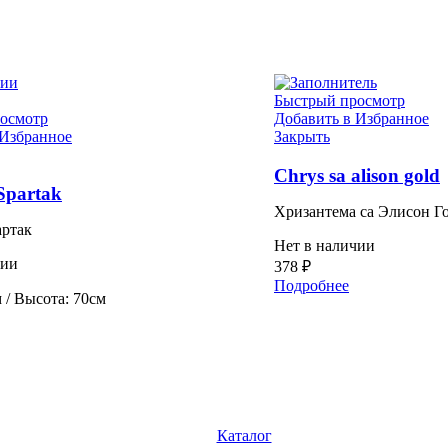
чии
Быстрый просмотр
осмотр
Добавить в Избранное
 Избранное
Закрыть
Chrys sa alison gold
Spartak
Хризантема са Элисон Г
артак
Нет в наличии
чии
378
₽
Подробнее
 / Высота: 70см
Каталог