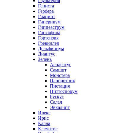
Гаультерия
Гениста
Гербера
Гиацинт
Гиперикум
Гиппеаструм
Гипсофила
Гортензия
Гревиллея
Дельфиниум
Диантус
Зелень
Аспарагус
Самшит
Монстера
Папоротник
Пистация
Питтоспорум
Рускус
Салал
Эвкалипт
Илекс
Ирис
Калла
Клематис