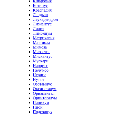
Книфофия
Котинус
Краспедия
Ландыш
Леукадендрон
Лизиантус
Лилия
Лимониум
Матрикария
Маттиола
Мимоза
Миозотис
Мискантус
Мускари
Нарцисс
Нелумбо
Нерине
Нутан
Озотамнус
Оксипеталум
Орнаментал
Орнитогалум
Паникум
Пион
Подсолнух