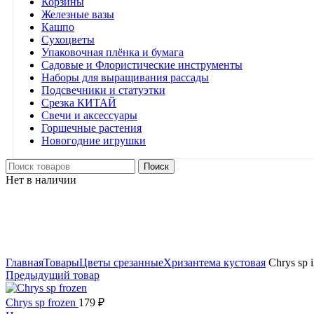
Корзины
Железные вазы
Кашпо
Сухоцветы
Упаковочная плёнка и бумага
Садовые и Флористические инструменты
Наборы для выращивания рассады
Подсвечники и статуэтки
Срезка КИТАЙ
Свечи и аксессуары
Горшечные растения
Новогодние игрушки
Поиск
Нет в наличии
Нажмите, чтобы увеличить
Главная
Товары
Цветы срезанные
Хризантема кустовая
Chrys sp i
Предыдущий товар
Chrys sp frozen
179
₽