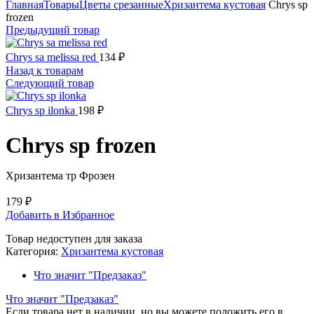
Главная
Товары
Цветы срезанные
Хризантема кустовая
Chrys sp
frozen
Предыдущий товар
Chrys sa melissa red
134
₽
Назад к товарам
Следующий товар
Chrys sp ilonka
198
₽
Chrys sp frozen
Хризантема тр Фрозен
179
₽
Добавить в Избранное
Товар недоступен для заказа
Категория:
Хризантема кустовая
Что значит "Предзаказ"
Что значит "Предзаказ"
Если товара нет в наличии, но вы можете положить его в