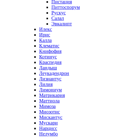
Пистация
Питтоспорум
Рускус
Салал
Эвкалипт
Илекс
Ирис
Калла
Клематис
Книфофия
Котинус
Краспедия
Ландыш
Леукадендрон
Лизиантус
Лилия
Лимониум
Матрикария
Маттиола
Мимоза
Миозотис
Мискантус
Мускари
Нарцисс
Нелумбо