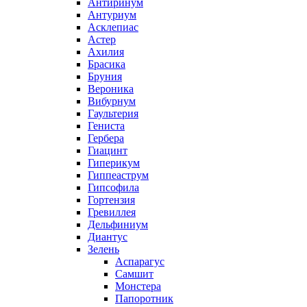
Антиринум
Антуриум
Асклепиас
Астер
Ахилия
Брасика
Бруния
Вероника
Вибурнум
Гаультерия
Гениста
Гербера
Гиацинт
Гиперикум
Гиппеаструм
Гипсофила
Гортензия
Гревиллея
Дельфиниум
Диантус
Зелень
Аспарагус
Самшит
Монстера
Папоротник