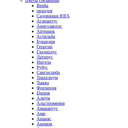
Цветы срезанные
Верба
орхидея
Садовники ЮГА
Агапантус
Анигозантос
Артишок
Астильба
Бувардия
Георгин
Гладиолус
Латирус
Нигела
Рубус
Сангисорба
Трахелиум
Тыква
Форзиция
Циния
Алиум
Альстромерия
Амарантус
Ами
Ананас
Анемон