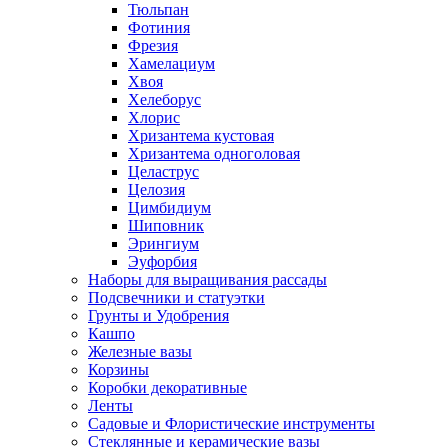
Тюльпан
Фотиния
Фрезия
Хамелациум
Хвоя
Хелеборус
Хлорис
Хризантема кустовая
Хризантема одноголовая
Целаструс
Целозия
Цимбидиум
Шиповник
Эрингиум
Эуфорбия
Наборы для выращивания рассады
Подсвечники и статуэтки
Грунты и Удобрения
Кашпо
Железные вазы
Корзины
Коробки декоративные
Ленты
Садовые и Флористические инструменты
Стеклянные и керамические вазы