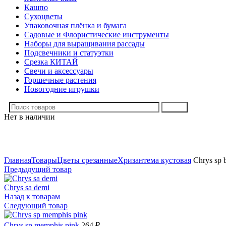
Кашпо
Сухоцветы
Упаковочная плёнка и бумага
Садовые и Флористические инструменты
Наборы для выращивания рассады
Подсвечники и статуэтки
Срезка КИТАЙ
Свечи и аксессуары
Горшечные растения
Новогодние игрушки
Поиск
Нет в наличии
Нажмите, чтобы увеличить
Главная
Товары
Цветы срезанные
Хризантема кустовая
Chrys sp b
Предыдущий товар
Chrys sa demi
Назад к товарам
Следующий товар
Chrys sp memphis pink
264
₽