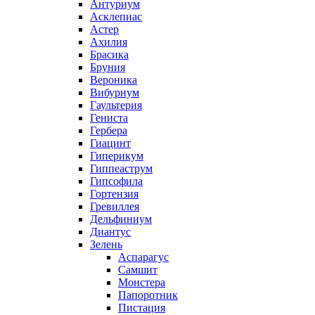
Антуриум
Асклепиас
Астер
Ахилия
Брасика
Бруния
Вероника
Вибурнум
Гаультерия
Гениста
Гербера
Гиацинт
Гиперикум
Гиппеаструм
Гипсофила
Гортензия
Гревиллея
Дельфиниум
Диантус
Зелень
Аспарагус
Самшит
Монстера
Папоротник
Пистация