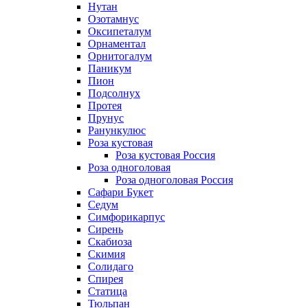
Нутан
Озотамнус
Оксипеталум
Орнаментал
Орнитогалум
Паникум
Пион
Подсолнух
Протея
Прунус
Ранункулюс
Роза кустовая
Роза кустовая Россия
Роза одноголовая
Роза одноголовая Россия
Сафари Букет
Седум
Симфорикарпус
Сирень
Скабиоза
Скимия
Солидаго
Спирея
Статица
Тюльпан