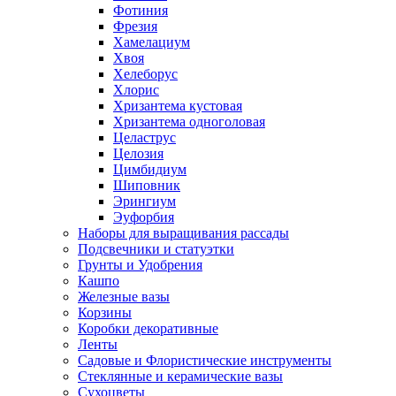
Фотиния
Фрезия
Хамелациум
Хвоя
Хелеборус
Хлорис
Хризантема кустовая
Хризантема одноголовая
Целаструс
Целозия
Цимбидиум
Шиповник
Эрингиум
Эуфорбия
Наборы для выращивания рассады
Подсвечники и статуэтки
Грунты и Удобрения
Кашпо
Железные вазы
Корзины
Коробки декоративные
Ленты
Садовые и Флористические инструменты
Стеклянные и керамические вазы
Сухоцветы