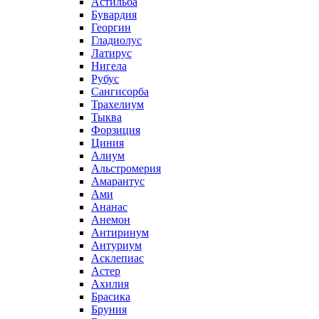
Астильба
Бувардия
Георгин
Гладиолус
Латирус
Нигела
Рубус
Сангисорба
Трахелиум
Тыква
Форзиция
Циния
Алиум
Альстромерия
Амарантус
Ами
Ананас
Анемон
Антиринум
Антуриум
Асклепиас
Астер
Ахилия
Брасика
Бруния