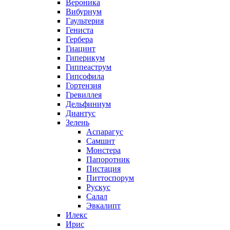
Вероника
Вибурнум
Гаультерия
Гениста
Гербера
Гиацинт
Гиперикум
Гиппеаструм
Гипсофила
Гортензия
Гревиллея
Дельфиниум
Диантус
Зелень
Аспарагус
Самшит
Монстера
Папоротник
Пистация
Питтоспорум
Рускус
Салал
Эвкалипт
Илекс
Ирис