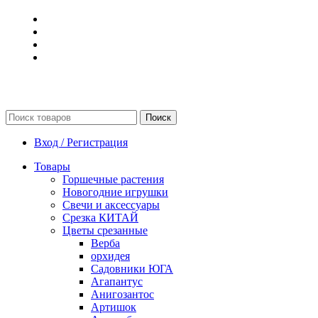
Поиск
Вход / Регистрация
Товары
Горшечные растения
Новогодние игрушки
Свечи и аксессуары
Срезка КИТАЙ
Цветы срезанные
Верба
орхидея
Садовники ЮГА
Агапантус
Анигозантос
Артишок