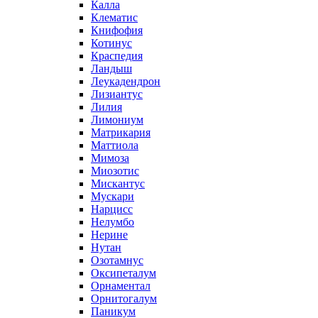
Калла
Клематис
Книфофия
Котинус
Краспедия
Ландыш
Леукадендрон
Лизиантус
Лилия
Лимониум
Матрикария
Маттиола
Мимоза
Миозотис
Мискантус
Мускари
Нарцисс
Нелумбо
Нерине
Нутан
Озотамнус
Оксипеталум
Орнаментал
Орнитогалум
Паникум