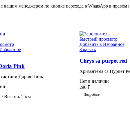
а с нашим менеджером по кнопке перехода в WhatsApp в правом 
чии
Быстрый просмотр
осмотр
Добавить в Избранное
 Избранное
Закрыть
Chrys sa purpet red
Doria Pink
Хризантема са Пурпет Р
 сантини Дория Пинк
Нет в наличии
чии
296
₽
Подробнее
 / Высота: 55см