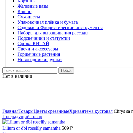
Корзины
Железные вазы
Кашпо
Сухоцветы
Упаковочная плёнка и бумага
Садовые и Флористические инструменты
Наборы для выращивания рассады
Подсвечники и статуэтки
Срезка КИТАЙ
Свечи и аксессуары
Горшечные растения
Новогодние игрушки
Поиск
Нет в наличии
Нажмите, чтобы увеличить
Главная
Товары
Цветы срезанные
Хризантема кустовая
Chrys sa 
Предыдущий товар
Lilium or dbl roselily samantha
509
₽