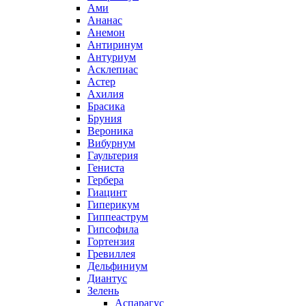
Ами
Ананас
Анемон
Антиринум
Антуриум
Асклепиас
Астер
Ахилия
Брасика
Бруния
Вероника
Вибурнум
Гаультерия
Гениста
Гербера
Гиацинт
Гиперикум
Гиппеаструм
Гипсофила
Гортензия
Гревиллея
Дельфиниум
Диантус
Зелень
Аспарагус