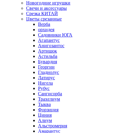
Новогодние игрушки
Свечи и аксессуары
Срезка КИТАЙ
Цветы срезанные
Верба
орхидея
Садовники ЮГА
Агапантус
Анигозантос
Артишок
Астильба
Бувардия
Георгин
Гладиолус
Латирус
Нигела
Рубус
Сангисорба
Трахелиум
Тыква
Форзиция
Циния
Алиум
Альстромерия
Амарантус