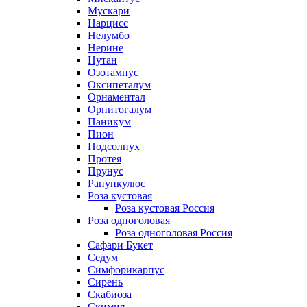
Мускари
Нарцисс
Нелумбо
Нерине
Нутан
Озотамнус
Оксипеталум
Орнаментал
Орнитогалум
Паникум
Пион
Подсолнух
Протея
Прунус
Ранункулюс
Роза кустовая
Роза кустовая Россия
Роза одноголовая
Роза одноголовая Россия
Сафари Букет
Седум
Симфорикарпус
Сирень
Скабиоза
Скимия