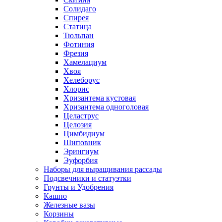
Солидаго
Спирея
Статица
Тюльпан
Фотиния
Фрезия
Хамелациум
Хвоя
Хелеборус
Хлорис
Хризантема кустовая
Хризантема одноголовая
Целаструс
Целозия
Цимбидиум
Шиповник
Эрингиум
Эуфорбия
Наборы для выращивания рассады
Подсвечники и статуэтки
Грунты и Удобрения
Кашпо
Железные вазы
Корзины