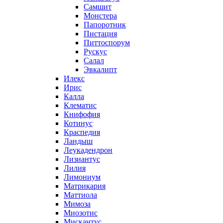
Самшит
Монстера
Папоротник
Пистация
Питтоспорум
Рускус
Салал
Эвкалипт
Илекс
Ирис
Калла
Клематис
Книфофия
Котинус
Краспедия
Ландыш
Леукадендрон
Лизиантус
Лилия
Лимониум
Матрикария
Маттиола
Мимоза
Миозотис
Мискантус