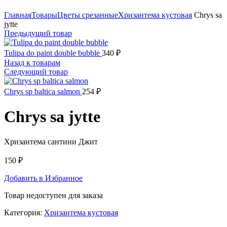
Нажмите, чтобы увеличить
Главная
Товары
Цветы срезанные
Хризантема кустовая
Chrys sa
jytte
Предыдущий товар
Tulipa do paint double bubble
340
₽
Назад к товарам
Следующий товар
Chrys sp baltica salmon
254
₽
Chrys sa jytte
Хризантема сантини Джит
150
₽
Добавить в Избранное
Товар недоступен для заказа
Категория:
Хризантема кустовая