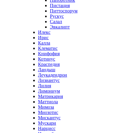
Папоротник
Пистация
Питтоспорум
Рускус
Салал
Эвкалипт
Илекс
Ирис
Калла
Клематис
Книфофия
Котинус
Краспедия
Ландыш
Леукадендрон
Лизиантус
Лилия
Лимониум
Матрикария
Маттиола
Мимоза
Миозотис
Мискантус
Мускари
Нарцисс