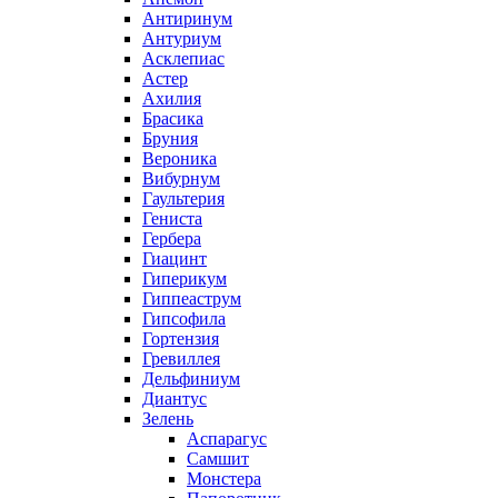
Антиринум
Антуриум
Асклепиас
Астер
Ахилия
Брасика
Бруния
Вероника
Вибурнум
Гаультерия
Гениста
Гербера
Гиацинт
Гиперикум
Гиппеаструм
Гипсофила
Гортензия
Гревиллея
Дельфиниум
Диантус
Зелень
Аспарагус
Самшит
Монстера