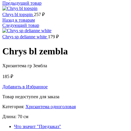
Предыдущий товар
Chrys bl topspin
257
₽
Назад к товарам
Следующий товар
Chrys sp delianne white
179
₽
Chrys bl zembla
Хризантема гр Зембла
185
₽
Добавить в Избранное
Товар недоступен для заказа
Категория:
Хризантема одноголовая
Длина:
70 см
Что значит "Предзаказ"