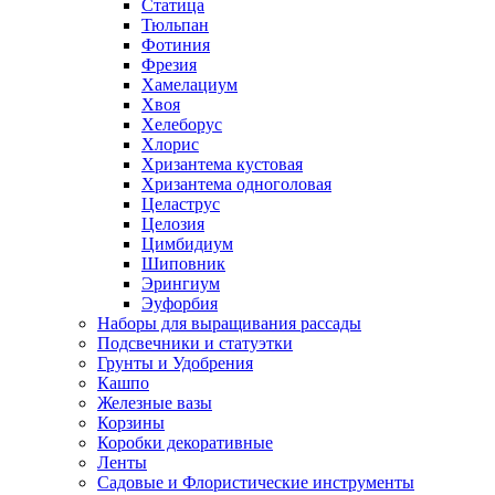
Статица
Тюльпан
Фотиния
Фрезия
Хамелациум
Хвоя
Хелеборус
Хлорис
Хризантема кустовая
Хризантема одноголовая
Целаструс
Целозия
Цимбидиум
Шиповник
Эрингиум
Эуфорбия
Наборы для выращивания рассады
Подсвечники и статуэтки
Грунты и Удобрения
Кашпо
Железные вазы
Корзины
Коробки декоративные
Ленты
Садовые и Флористические инструменты