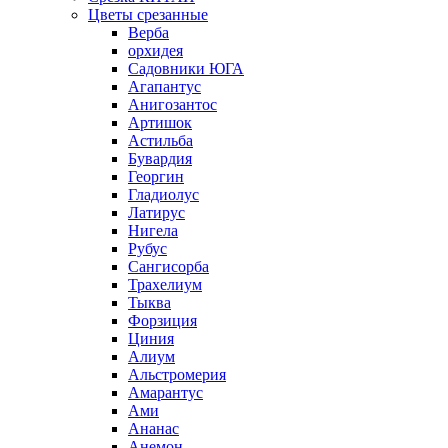
Цветы срезанные
Верба
орхидея
Садовники ЮГА
Агапантус
Анигозантос
Артишок
Астильба
Бувардия
Георгин
Гладиолус
Латирус
Нигела
Рубус
Сангисорба
Трахелиум
Тыква
Форзиция
Циния
Алиум
Альстромерия
Амарантус
Ами
Ананас
Анемон