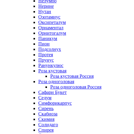
Нелумбо
Нерине
Нутан
Озотамнус
Оксипеталум
Орнаментал
Орнитогалум
Паникум
Пион
Подсолнух
Протея
Прунус
Ранункулюс
Роза кустовая
Роза кустовая Россия
Роза одноголовая
Роза одноголовая Россия
Сафари Букет
Седум
Симфорикарпус
Сирень
Скабиоза
Скимия
Солидаго
Спирея