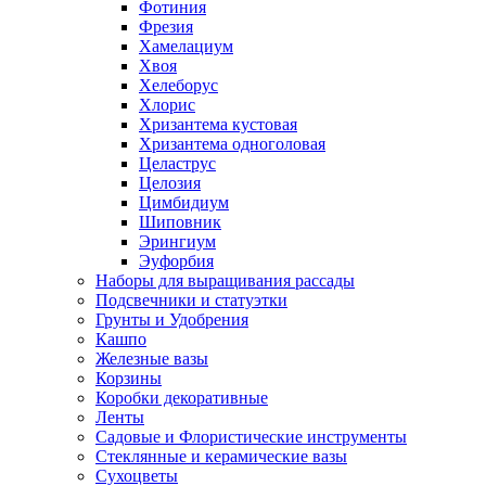
Фотиния
Фрезия
Хамелациум
Хвоя
Хелеборус
Хлорис
Хризантема кустовая
Хризантема одноголовая
Целаструс
Целозия
Цимбидиум
Шиповник
Эрингиум
Эуфорбия
Наборы для выращивания рассады
Подсвечники и статуэтки
Грунты и Удобрения
Кашпо
Железные вазы
Корзины
Коробки декоративные
Ленты
Садовые и Флористические инструменты
Стеклянные и керамические вазы
Сухоцветы