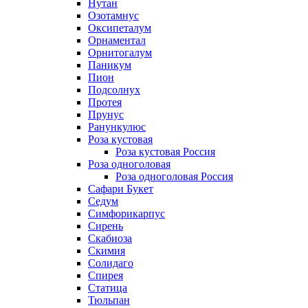
Нутан
Озотамнус
Оксипеталум
Орнаментал
Орнитогалум
Паникум
Пион
Подсолнух
Протея
Прунус
Ранункулюс
Роза кустовая
Роза кустовая Россия
Роза одноголовая
Роза одноголовая Россия
Сафари Букет
Седум
Симфорикарпус
Сирень
Скабиоза
Скимия
Солидаго
Спирея
Статица
Тюльпан