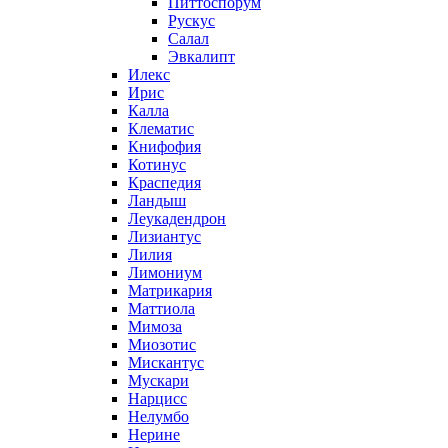
Питтоспорум
Рускус
Салал
Эвкалипт
Илекс
Ирис
Калла
Клематис
Книфофия
Котинус
Краспедия
Ландыш
Леукадендрон
Лизиантус
Лилия
Лимониум
Матрикария
Маттиола
Мимоза
Миозотис
Мискантус
Мускари
Нарцисс
Нелумбо
Нерине