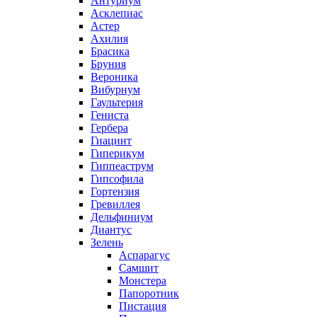
Антуриум
Асклепиас
Астер
Ахилия
Брасика
Бруния
Вероника
Вибурнум
Гаультерия
Гениста
Гербера
Гиацинт
Гиперикум
Гиппеаструм
Гипсофила
Гортензия
Гревиллея
Дельфиниум
Диантус
Зелень
Аспарагус
Самшит
Монстера
Папоротник
Пистация