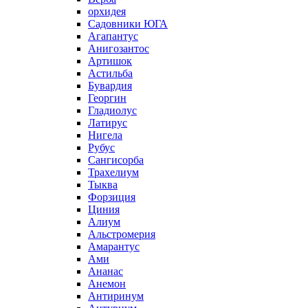
орхидея
Садовники ЮГА
Агапантус
Анигозантос
Артишок
Астильба
Бувардия
Георгин
Гладиолус
Латирус
Нигела
Рубус
Сангисорба
Трахелиум
Тыква
Форзиция
Циния
Алиум
Альстромерия
Амарантус
Ами
Ананас
Анемон
Антиринум