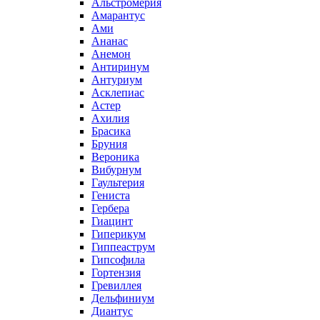
Альстромерия
Амарантус
Ами
Ананас
Анемон
Антиринум
Антуриум
Асклепиас
Астер
Ахилия
Брасика
Бруния
Вероника
Вибурнум
Гаультерия
Гениста
Гербера
Гиацинт
Гиперикум
Гиппеаструм
Гипсофила
Гортензия
Гревиллея
Дельфиниум
Диантус