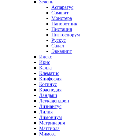
Зелень
Аспарагус
Самшит
Монстера
Папоротник
Пистация
Питтоспорум
Рускус
Салал
Эвкалипт
Илекс
Ирис
Калла
Клематис
Книфофия
Котинус
Краспедия
Ландыш
Леукадендрон
Лизиантус
Лилия
Лимониум
Матрикария
Маттиола
Мимоза