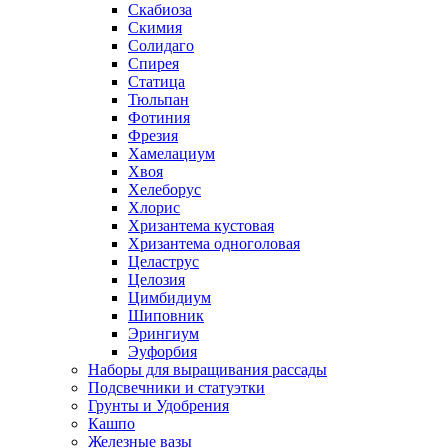
Скабиоза
Скимия
Солидаго
Спирея
Статица
Тюльпан
Фотиния
Фрезия
Хамелациум
Хвоя
Хелеборус
Хлорис
Хризантема кустовая
Хризантема одноголовая
Целаструс
Целозия
Цимбидиум
Шиповник
Эрингиум
Эуфорбия
Наборы для выращивания рассады
Подсвечники и статуэтки
Грунты и Удобрения
Кашпо
Железные вазы