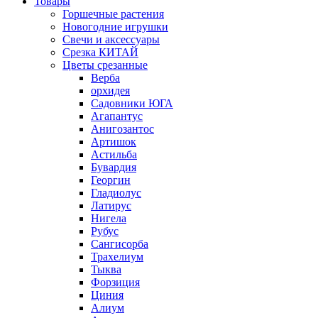
Товары
Горшечные растения
Новогодние игрушки
Свечи и аксессуары
Срезка КИТАЙ
Цветы срезанные
Верба
орхидея
Садовники ЮГА
Агапантус
Анигозантос
Артишок
Астильба
Бувардия
Георгин
Гладиолус
Латирус
Нигела
Рубус
Сангисорба
Трахелиум
Тыква
Форзиция
Циния
Алиум