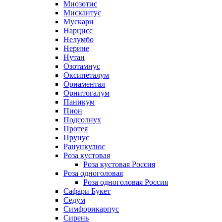
Миозотис
Мискантус
Мускари
Нарцисс
Нелумбо
Нерине
Нутан
Озотамнус
Оксипеталум
Орнаментал
Орнитогалум
Паникум
Пион
Подсолнух
Протея
Прунус
Ранункулюс
Роза кустовая
Роза кустовая Россия
Роза одноголовая
Роза одноголовая Россия
Сафари Букет
Седум
Симфорикарпус
Сирень