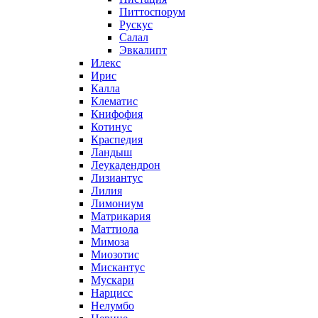
Питтоспорум
Рускус
Салал
Эвкалипт
Илекс
Ирис
Калла
Клематис
Книфофия
Котинус
Краспедия
Ландыш
Леукадендрон
Лизиантус
Лилия
Лимониум
Матрикария
Маттиола
Мимоза
Миозотис
Мискантус
Мускари
Нарцисс
Нелумбо