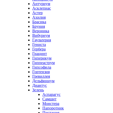
Антуриум
Асклепиас
Астер
Ахилия
Брасика
Бруния
Вероника
Вибурнум
Гаультерия
Гениста
Гербера
Гиацинт
Гиперикум
Гиппеаструм
Гипсофила
Гортензия
Гревиллея
Дельфиниум
Диантус
Зелень
Аспарагус
Самшит
Монстера
Папоротник
Пистация