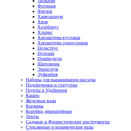
Тюльпан
Фотиния
Фрезия
Хамелациум
Хвоя
Хелеборус
Хлорис
Хризантема кустовая
Хризантема одноголовая
Целаструс
Целозия
Цимбидиум
Шиповник
Эрингиум
Эуфорбия
Наборы для выращивания рассады
Подсвечники и статуэтки
Грунты и Удобрения
Кашпо
Железные вазы
Корзины
Коробки декоративные
Ленты
Садовые и Флористические инструменты
Стеклянные и керамические вазы