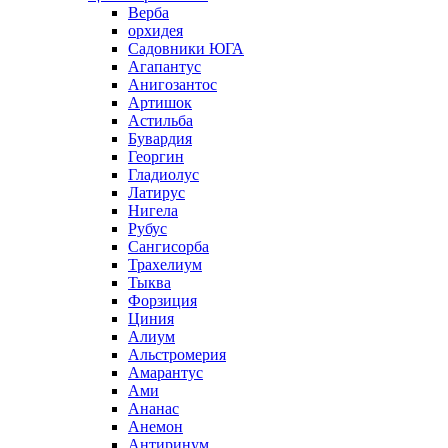
Верба
орхидея
Садовники ЮГА
Агапантус
Анигозантос
Артишок
Астильба
Бувардия
Георгин
Гладиолус
Латирус
Нигела
Рубус
Сангисорба
Трахелиум
Тыква
Форзиция
Циния
Алиум
Альстромерия
Амарантус
Ами
Ананас
Анемон
Антиринум