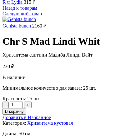
R tr Lydia
315
₽
Назад к товарам
Следующий товар
Genista bunch
2160
₽
Chr S Mad Lindi Whit
Хризантема сантини Мадиба Линди Вайт
230
₽
В наличии
Минимальное количество для заказа: 25 шт.
Кратность: 25 шт.
Количество
товара
В корзину
Chr
Добавить в Избранное
S
Категория:
Хризантема кустовая
Mad
Lindi
Длина:
50 см
Whit