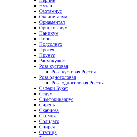
Нерине
Нутан
Озотамнус
Оксипеталум
Орнаментал
Орнитогалум
Паникум
Пион
Подсолнух
Протея
Прунус
Ранункулюс
Роза кустовая
Роза кустовая Россия
Роза одноголовая
Роза одноголовая Россия
Сафари Букет
Седум
Симфорикарпус
Сирень
Скабиоза
Скимия
Солидаго
Спирея
Статица