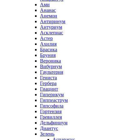
Ами
Ананас
Анемон
Антиринум
Антуриум
Асклепиас
Астер
Ахилия
Брасика
Бруния
Вероника
Вибурнум
Гаультерия
Гениста
Гербера
Гиацинт
Гиперикум
Гиппеаструм
Гипсофила
Гортензия
Гревиллея
Дельфиниум
Диантус
Зелень
Аспарагус