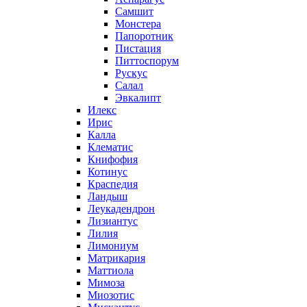
Самшит
Монстера
Папоротник
Пистация
Питтоспорум
Рускус
Салал
Эвкалипт
Илекс
Ирис
Калла
Клематис
Книфофия
Котинус
Краспедия
Ландыш
Леукадендрон
Лизиантус
Лилия
Лимониум
Матрикария
Маттиола
Мимоза
Миозотис