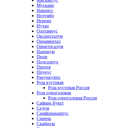
Мискантус
Мускари
Нарцисс
Нелумбо
Нерине
Нутан
Озотамнус
Оксипеталум
Орнаментал
Орнитогалум
Паникум
Пион
Подсолнух
Протея
Прунус
Ранункулюс
Роза кустовая
Роза кустовая Россия
Роза одноголовая
Роза одноголовая Россия
Сафари Букет
Седум
Симфорикарпус
Сирень
Скабиоза