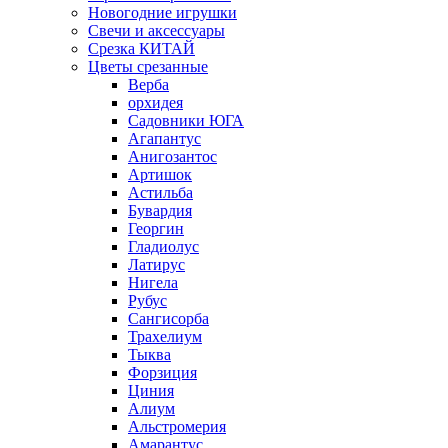
Новогодние игрушки
Свечи и аксессуары
Срезка КИТАЙ
Цветы срезанные
Верба
орхидея
Садовники ЮГА
Агапантус
Анигозантос
Артишок
Астильба
Бувардия
Георгин
Гладиолус
Латирус
Нигела
Рубус
Сангисорба
Трахелиум
Тыква
Форзиция
Циния
Алиум
Альстромерия
Амарантус