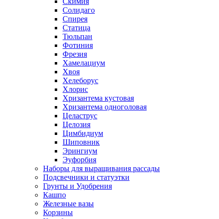
Скимия
Солидаго
Спирея
Статица
Тюльпан
Фотиния
Фрезия
Хамелациум
Хвоя
Хелеборус
Хлорис
Хризантема кустовая
Хризантема одноголовая
Целаструс
Целозия
Цимбидиум
Шиповник
Эрингиум
Эуфорбия
Наборы для выращивания рассады
Подсвечники и статуэтки
Грунты и Удобрения
Кашпо
Железные вазы
Корзины