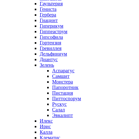
Гаультерия
Гениста
Гербера
Гиацинт
Гиперикум
Гиппеаструм
Гипсофила
Гортензия
Гревиллея
Дельфиниум
Диантус
Зелень
Аспарагус
Самшит
Монстера
Папоротник
Пистация
Питтоспорум
Рускус
Салал
Эвкалипт
Илекс
Ирис
Калла
Клематис