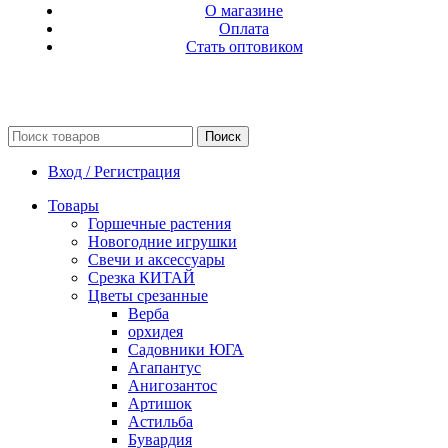
О магазине
Оплата
Стать оптовиком
Поиск
Вход / Регистрация
Товары
Горшечные растения
Новогодние игрушки
Свечи и аксессуары
Срезка КИТАЙ
Цветы срезанные
Верба
орхидея
Садовники ЮГА
Агапантус
Анигозантос
Артишок
Астильба
Бувардия