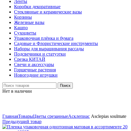
Ленты
Коробки декоративные
Стеклянные и керамические вазы
Корзины
Железные вазы
Кашпо
Сухоцветы
Упаковочная плёнка и бумага
Садовые и Флористические инструменты
Наборы для выращивания рассады
Подсвечники и статуэтки
Срезка КИТАЙ
Свечи и аксессуары
Горшечные растения
Новогодние игрушки
Поиск
Нет в наличии
Нажмите, чтобы увеличить
Главная
Товары
Цветы срезанные
Асклепиас
Asclepias soulmate
Предыдущий товар