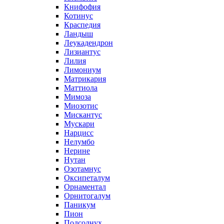
Книфофия
Котинус
Краспедия
Ландыш
Леукадендрон
Лизиантус
Лилия
Лимониум
Матрикария
Маттиола
Мимоза
Миозотис
Мискантус
Мускари
Нарцисс
Нелумбо
Нерине
Нутан
Озотамнус
Оксипеталум
Орнаментал
Орнитогалум
Паникум
Пион
Подсолнух