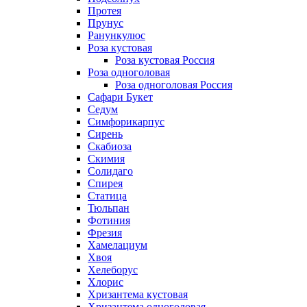
Протея
Прунус
Ранункулюс
Роза кустовая
Роза кустовая Россия
Роза одноголовая
Роза одноголовая Россия
Сафари Букет
Седум
Симфорикарпус
Сирень
Скабиоза
Скимия
Солидаго
Спирея
Статица
Тюльпан
Фотиния
Фрезия
Хамелациум
Хвоя
Хелеборус
Хлорис
Хризантема кустовая
Хризантема одноголовая