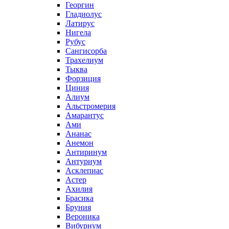
Георгин
Гладиолус
Латирус
Нигела
Рубус
Сангисорба
Трахелиум
Тыква
Форзиция
Циния
Алиум
Альстромерия
Амарантус
Ами
Ананас
Анемон
Антиринум
Антуриум
Асклепиас
Астер
Ахилия
Брасика
Бруния
Вероника
Вибурнум