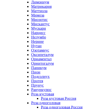
Лимониум
Матрикария
Маттиола
Мимоза
Миозотис
Мискантус
Мускари
Нарцисс
Нелумбо
Нерине
Нутан
Озотамнус
Оксипеталум
Орнаментал
Орнитогалум
Паникум
Пион
Подсолнух
Протея
Прунус
Ранункулюс
Роза кустовая
Роза кустовая Россия
Роза одноголовая
Роза одноголовая Россия