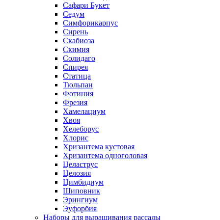
Сафари Букет
Седум
Симфорикарпус
Сирень
Скабиоза
Скимия
Солидаго
Спирея
Статица
Тюльпан
Фотиния
Фрезия
Хамелациум
Хвоя
Хелеборус
Хлорис
Хризантема кустовая
Хризантема одноголовая
Целаструс
Целозия
Цимбидиум
Шиповник
Эрингиум
Эуфорбия
Наборы для выращивания рассады