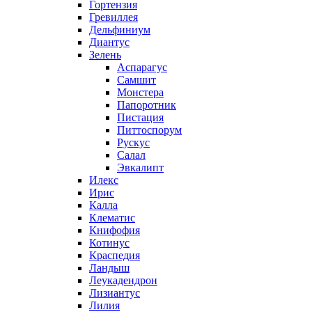
Гортензия
Гревиллея
Дельфиниум
Диантус
Зелень
Аспарагус
Самшит
Монстера
Папоротник
Пистация
Питтоспорум
Рускус
Салал
Эвкалипт
Илекс
Ирис
Калла
Клематис
Книфофия
Котинус
Краспедия
Ландыш
Леукадендрон
Лизиантус
Лилия