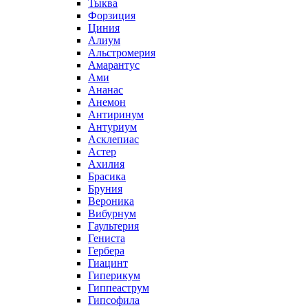
Тыква
Форзиция
Циния
Алиум
Альстромерия
Амарантус
Ами
Ананас
Анемон
Антиринум
Антуриум
Асклепиас
Астер
Ахилия
Брасика
Бруния
Вероника
Вибурнум
Гаультерия
Гениста
Гербера
Гиацинт
Гиперикум
Гиппеаструм
Гипсофила