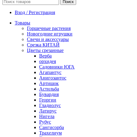
Поиск
Вход / Регистрация
Товары
Горшечные растения
Новогодние игрушки
Свечи и аксессуары
Срезка КИТАЙ
Цветы срезанные
Верба
орхидея
Садовники ЮГА
Агапантус
Анигозантос
Артишок
Астильба
Бувардия
Георгин
Гладиолус
Латирус
Нигела
Рубус
Сангисорба
Трахелиум