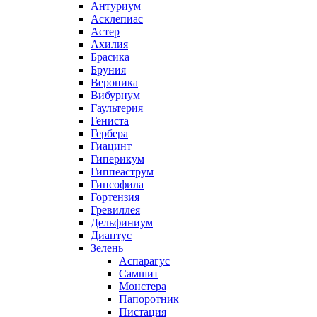
Антуриум
Асклепиас
Астер
Ахилия
Брасика
Бруния
Вероника
Вибурнум
Гаультерия
Гениста
Гербера
Гиацинт
Гиперикум
Гиппеаструм
Гипсофила
Гортензия
Гревиллея
Дельфиниум
Диантус
Зелень
Аспарагус
Самшит
Монстера
Папоротник
Пистация