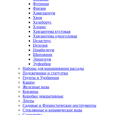
Фотиния
Фрезия
Хамелациум
Хвоя
Хелеборус
Хлорис
Хризантема кустовая
Хризантема одноголовая
Целаструс
Целозия
Цимбидиум
Шиповник
Эрингиум
Эуфорбия
Наборы для выращивания рассады
Подсвечники и статуэтки
Грунты и Удобрения
Кашпо
Железные вазы
Корзины
Коробки декоративные
Ленты
Садовые и Флористические инструменты
Стеклянные и керамические вазы
Сухоцветы