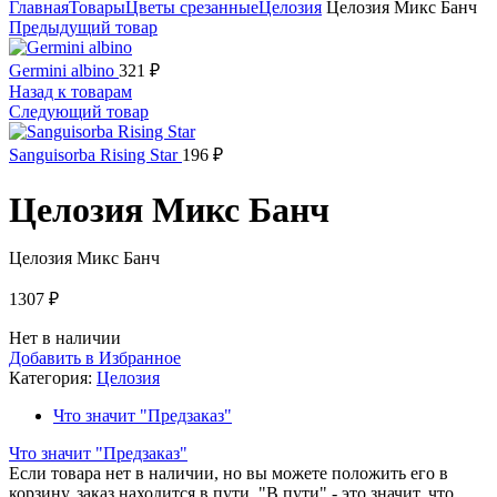
Главная
Товары
Цветы срезанные
Целозия
Целозия Микс Банч
Предыдущий товар
Germini albino
321
₽
Назад к товарам
Следующий товар
Sanguisorba Rising Star
196
₽
Целозия Микс Банч
Целозия Микс Банч
1307
₽
Нет в наличии
Добавить в Избранное
Категория:
Целозия
Что значит "Предзаказ"
Что значит "Предзаказ"
Если товара нет в наличии, но вы можете положить его в
корзину, заказ находится в пути. "В пути" - это значит, что