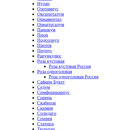
Нутан
Озотамнус
Оксипеталум
Орнаментал
Орнитогалум
Паникум
Пион
Подсолнух
Протея
Прунус
Ранункулюс
Роза кустовая
Роза кустовая Россия
Роза одноголовая
Роза одноголовая Россия
Сафари Букет
Седум
Симфорикарпус
Сирень
Скабиоза
Скимия
Солидаго
Спирея
Статица
Тюльпан