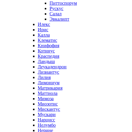
Питтоспорум
Рускус
Салал
Эвкалипт
Илекс
Ирис
Калла
Клематис
Книфофия
Котинус
Краспедия
Ландыш
Леукадендрон
Лизиантус
Лилия
Лимониум
Матрикария
Маттиола
Мимоза
Миозотис
Мискантус
Мускари
Нарцисс
Нелумбо
Нерине