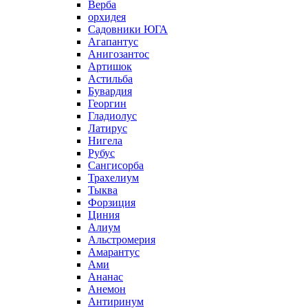
Верба
орхидея
Садовники ЮГА
Агапантус
Анигозантос
Артишок
Астильба
Бувардия
Георгин
Гладиолус
Латирус
Нигела
Рубус
Сангисорба
Трахелиум
Тыква
Форзиция
Циния
Алиум
Альстромерия
Амарантус
Ами
Ананас
Анемон
Антиринум