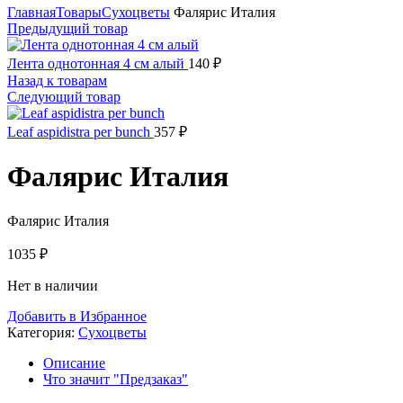
Главная
Товары
Сухоцветы
Фалярис Италия
Предыдущий товар
Лента однотонная 4 см алый
140
₽
Назад к товарам
Следующий товар
Leaf aspidistra per bunch
357
₽
Фалярис Италия
Фалярис Италия
1035
₽
Нет в наличии
Добавить в Избранное
Категория:
Сухоцветы
Описание
Что значит "Предзаказ"