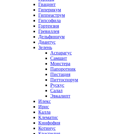
Гиацинт
Гиперикум
Гиппеаструм
Гипсофила
Гортензия
Гревиллея
Дельфиниум
Диантус
Зелень
Аспарагус
Самшит
Монстера
Папоротник
Пистация
Питтоспорум
Рускус
Салал
Эвкалипт
Илекс
Ирис
Калла
Клематис
Книфофия
Котинус
Краспедия