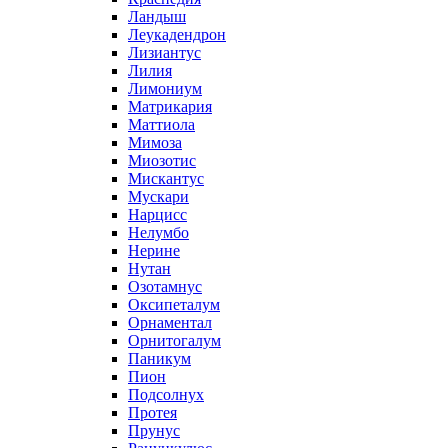
Ландыш
Леукадендрон
Лизиантус
Лилия
Лимониум
Матрикария
Маттиола
Мимоза
Миозотис
Мискантус
Мускари
Нарцисс
Нелумбо
Нерине
Нутан
Озотамнус
Оксипеталум
Орнаментал
Орнитогалум
Паникум
Пион
Подсолнух
Протея
Прунус