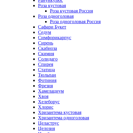
Ранункулюс
Роза кустовая
Роза кустовая Россия
Роза одноголовая
Роза одноголовая Россия
Сафари Букет
Седум
Симфорикарпус
Сирень
Скабиоза
Скимия
Солидаго
Спирея
Статица
Тюльпан
Фотиния
Фрезия
Хамелациум
Хвоя
Хелеборус
Хлорис
Хризантема кустовая
Хризантема одноголовая
Целаструс
Целозия