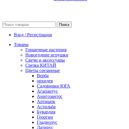
Поиск
Вход / Регистрация
Товары
Горшечные растения
Новогодние игрушки
Свечи и аксессуары
Срезка КИТАЙ
Цветы срезанные
Верба
орхидея
Садовники ЮГА
Агапантус
Анигозантос
Артишок
Астильба
Бувардия
Георгин
Гладиолус
Латирус