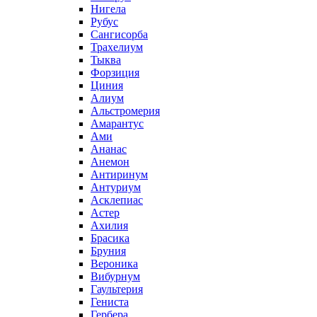
Нигела
Рубус
Сангисорба
Трахелиум
Тыква
Форзиция
Циния
Алиум
Альстромерия
Амарантус
Ами
Ананас
Анемон
Антиринум
Антуриум
Асклепиас
Астер
Ахилия
Брасика
Бруния
Вероника
Вибурнум
Гаультерия
Гениста
Гербера