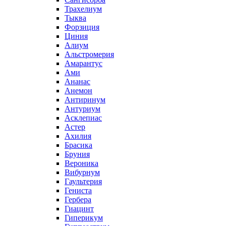
Трахелиум
Тыква
Форзиция
Циния
Алиум
Альстромерия
Амарантус
Ами
Ананас
Анемон
Антиринум
Антуриум
Асклепиас
Астер
Ахилия
Брасика
Бруния
Вероника
Вибурнум
Гаультерия
Гениста
Гербера
Гиацинт
Гиперикум