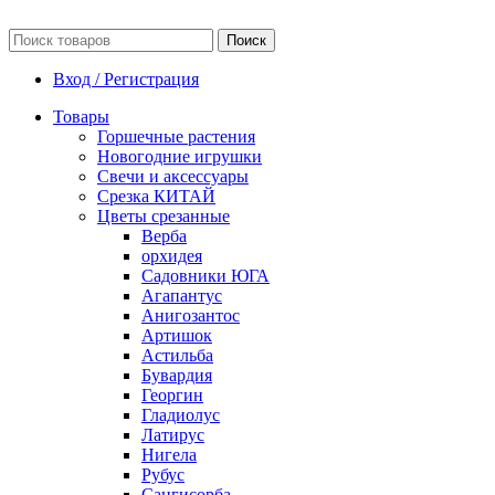
Поиск
Вход / Регистрация
Товары
Горшечные растения
Новогодние игрушки
Свечи и аксессуары
Срезка КИТАЙ
Цветы срезанные
Верба
орхидея
Садовники ЮГА
Агапантус
Анигозантос
Артишок
Астильба
Бувардия
Георгин
Гладиолус
Латирус
Нигела
Рубус
Сангисорба