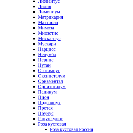
Лизиантус
Лилия
Лимониум
Матрикария
Маттиола
Мимоза
Миозотис
Мискантус
Мускари
Нарцисс
Нелумбо
Нерине
Нутан
Озотамнус
Оксипеталум
Орнаментал
Орнитогалум
Паникум
Пион
Подсолнух
Протея
Прунус
Ранункулюс
Роза кустовая
Роза кустовая Россия