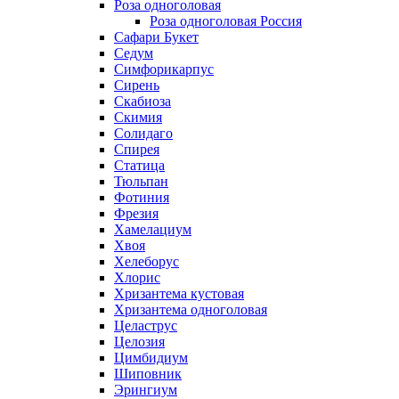
Роза одноголовая
Роза одноголовая Россия
Сафари Букет
Седум
Симфорикарпус
Сирень
Скабиоза
Скимия
Солидаго
Спирея
Статица
Тюльпан
Фотиния
Фрезия
Хамелациум
Хвоя
Хелеборус
Хлорис
Хризантема кустовая
Хризантема одноголовая
Целаструс
Целозия
Цимбидиум
Шиповник
Эрингиум