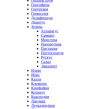
Гиппеаструм
Гипсофила
Гортензия
Гревиллея
Дельфиниум
Диантус
Зелень
Аспарагус
Самшит
Монстера
Папоротник
Пистация
Питтоспорум
Рускус
Салал
Эвкалипт
Илекс
Ирис
Калла
Клематис
Книфофия
Котинус
Краспедия
Ландыш
Леукадендрон