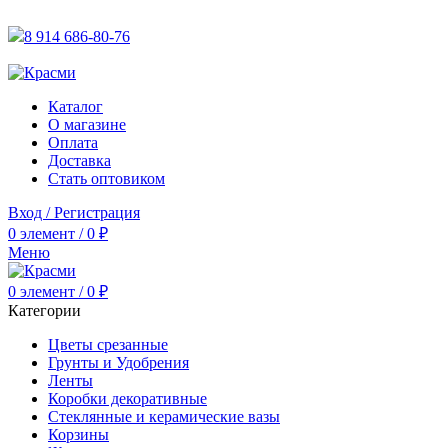
АКТУАЛЬНУЮ СТОИМОСТЬ ДЛЯ ОПТОВЫХ / РОЗНИЧН
8 914 686-80-76
АКТУАЛЬНУЮ СТОИМОСТЬ ДЛЯ ОПТОВЫХ / РОЗНИЧН
Каталог
О магазине
Оплата
Доставка
Стать оптовиком
Вход / Регистрация
0
элемент
/
0
₽
Меню
0
элемент
/
0
₽
Категории
Цветы срезанные
Грунты и Удобрения
Ленты
Коробки декоративные
Стеклянные и керамические вазы
Корзины