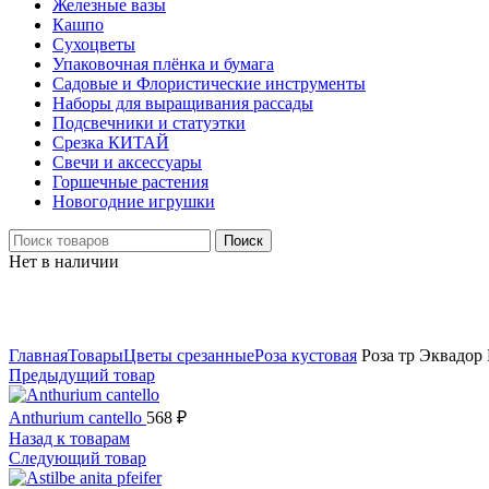
Железные вазы
Кашпо
Сухоцветы
Упаковочная плёнка и бумага
Садовые и Флористические инструменты
Наборы для выращивания рассады
Подсвечники и статуэтки
Срезка КИТАЙ
Свечи и аксессуары
Горшечные растения
Новогодние игрушки
Поиск
Нет в наличии
Нажмите, чтобы увеличить
Главная
Товары
Цветы срезанные
Роза кустовая
Роза тр Эквадор
Предыдущий товар
Anthurium cantello
568
₽
Назад к товарам
Следующий товар