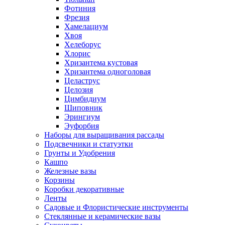
Фотиния
Фрезия
Хамелациум
Хвоя
Хелеборус
Хлорис
Хризантема кустовая
Хризантема одноголовая
Целаструс
Целозия
Цимбидиум
Шиповник
Эрингиум
Эуфорбия
Наборы для выращивания рассады
Подсвечники и статуэтки
Грунты и Удобрения
Кашпо
Железные вазы
Корзины
Коробки декоративные
Ленты
Садовые и Флористические инструменты
Стеклянные и керамические вазы