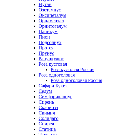
Нутан
Озотамнус
Оксипеталум
Орнаментал
Орнитогалум
Паникум
Пион
Подсолнух
Протея
Прунус
Ранункулюс
Роза кустовая
Роза кустовая Россия
Роза одноголовая
Роза одноголовая Россия
Сафари Букет
Седум
Симфорикарпус
Сирень
Скабиоза
Скимия
Солидаго
Спирея
Статица
Тюльпан