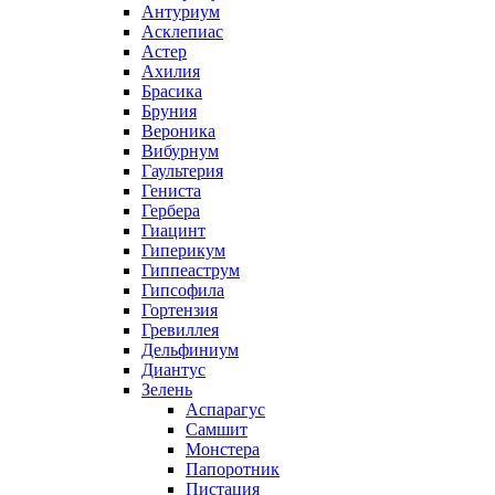
Антуриум
Асклепиас
Астер
Ахилия
Брасика
Бруния
Вероника
Вибурнум
Гаультерия
Гениста
Гербера
Гиацинт
Гиперикум
Гиппеаструм
Гипсофила
Гортензия
Гревиллея
Дельфиниум
Диантус
Зелень
Аспарагус
Самшит
Монстера
Папоротник
Пистация