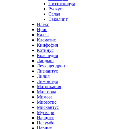
Питтоспорум
Рускус
Салал
Эвкалипт
Илекс
Ирис
Калла
Клематис
Книфофия
Котинус
Краспедия
Ландыш
Леукадендрон
Лизиантус
Лилия
Лимониум
Матрикария
Маттиола
Мимоза
Миозотис
Мискантус
Мускари
Нарцисс
Нелумбо
Нерине