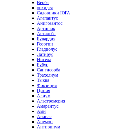
Верба
орхидея
Садовники ЮГА
Агапантус
Анигозантос
Артишок
Астильба
Бувардия
Георгин
Гладиолус
Латирус
Нигела
Рубус
Сангисорба
Трахелиум
Тыква
Форзиция
Циния
Алиум
Альстромерия
Амарантус
Ами
Ананас
Анемон
Антиринум