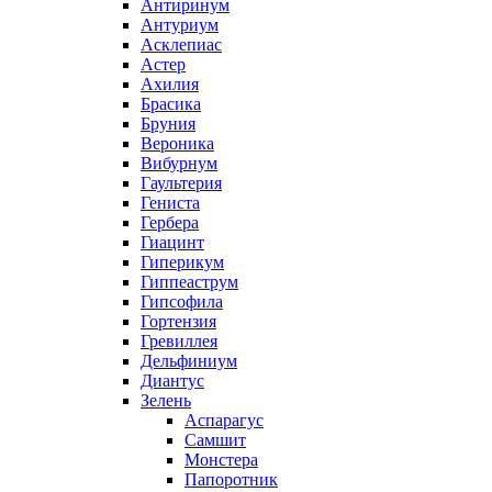
Антиринум
Антуриум
Асклепиас
Астер
Ахилия
Брасика
Бруния
Вероника
Вибурнум
Гаультерия
Гениста
Гербера
Гиацинт
Гиперикум
Гиппеаструм
Гипсофила
Гортензия
Гревиллея
Дельфиниум
Диантус
Зелень
Аспарагус
Самшит
Монстера
Папоротник