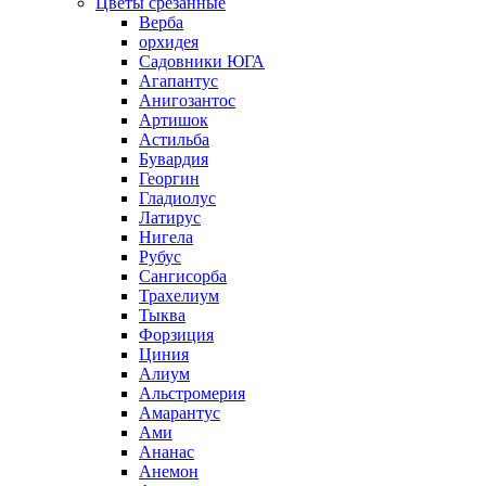
Цветы срезанные
Верба
орхидея
Садовники ЮГА
Агапантус
Анигозантос
Артишок
Астильба
Бувардия
Георгин
Гладиолус
Латирус
Нигела
Рубус
Сангисорба
Трахелиум
Тыква
Форзиция
Циния
Алиум
Альстромерия
Амарантус
Ами
Ананас
Анемон