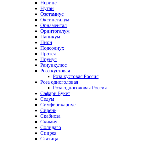
Нерине
Нутан
Озотамнус
Оксипеталум
Орнаментал
Орнитогалум
Паникум
Пион
Подсолнух
Протея
Прунус
Ранункулюс
Роза кустовая
Роза кустовая Россия
Роза одноголовая
Роза одноголовая Россия
Сафари Букет
Седум
Симфорикарпус
Сирень
Скабиоза
Скимия
Солидаго
Спирея
Статица