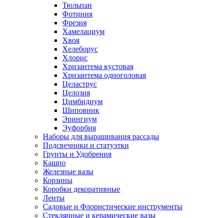
Тюльпан
Фотиния
Фрезия
Хамелациум
Хвоя
Хелеборус
Хлорис
Хризантема кустовая
Хризантема одноголовая
Целаструс
Целозия
Цимбидиум
Шиповник
Эрингиум
Эуфорбия
Наборы для выращивания рассады
Подсвечники и статуэтки
Грунты и Удобрения
Кашпо
Железные вазы
Корзины
Коробки декоративные
Ленты
Садовые и Флористические инструменты
Стеклянные и керамические вазы