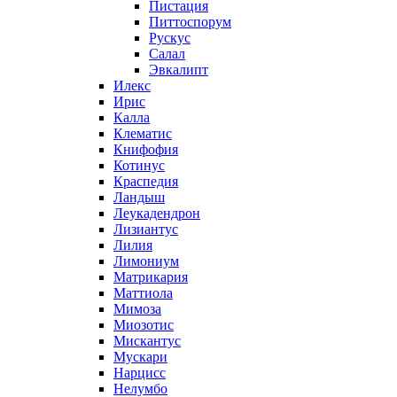
Пистация
Питтоспорум
Рускус
Салал
Эвкалипт
Илекс
Ирис
Калла
Клематис
Книфофия
Котинус
Краспедия
Ландыш
Леукадендрон
Лизиантус
Лилия
Лимониум
Матрикария
Маттиола
Мимоза
Миозотис
Мискантус
Мускари
Нарцисс
Нелумбо