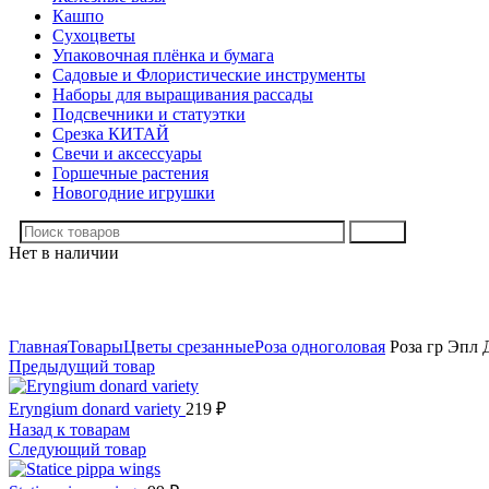
Кашпо
Сухоцветы
Упаковочная плёнка и бумага
Садовые и Флористические инструменты
Наборы для выращивания рассады
Подсвечники и статуэтки
Срезка КИТАЙ
Свечи и аксессуары
Горшечные растения
Новогодние игрушки
Поиск
Нет в наличии
Нажмите, чтобы увеличить
Главная
Товары
Цветы срезанные
Роза одноголовая
Роза гр Эпл 
Предыдущий товар
Eryngium donard variety
219
₽
Назад к товарам
Следующий товар