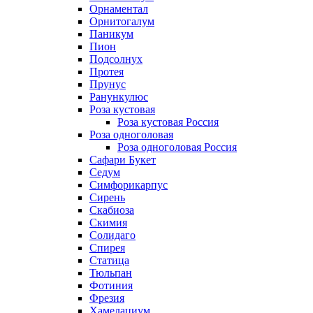
Орнаментал
Орнитогалум
Паникум
Пион
Подсолнух
Протея
Прунус
Ранункулюс
Роза кустовая
Роза кустовая Россия
Роза одноголовая
Роза одноголовая Россия
Сафари Букет
Седум
Симфорикарпус
Сирень
Скабиоза
Скимия
Солидаго
Спирея
Статица
Тюльпан
Фотиния
Фрезия
Хамелациум