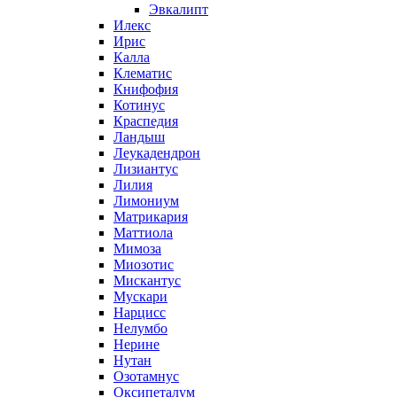
Эвкалипт
Илекс
Ирис
Калла
Клематис
Книфофия
Котинус
Краспедия
Ландыш
Леукадендрон
Лизиантус
Лилия
Лимониум
Матрикария
Маттиола
Мимоза
Миозотис
Мискантус
Мускари
Нарцисс
Нелумбо
Нерине
Нутан
Озотамнус
Оксипеталум