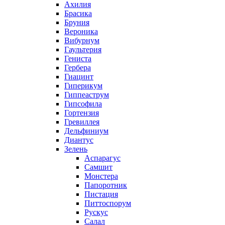
Ахилия
Брасика
Бруния
Вероника
Вибурнум
Гаультерия
Гениста
Гербера
Гиацинт
Гиперикум
Гиппеаструм
Гипсофила
Гортензия
Гревиллея
Дельфиниум
Диантус
Зелень
Аспарагус
Самшит
Монстера
Папоротник
Пистация
Питтоспорум
Рускус
Салал