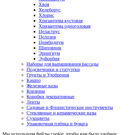
Хвоя
Хелеборус
Хлорис
Хризантема кустовая
Хризантема одноголовая
Целаструс
Целозия
Цимбидиум
Шиповник
Эрингиум
Эуфорбия
Наборы для выращивания рассады
Подсвечники и статуэтки
Грунты и Удобрения
Кашпо
Железные вазы
Корзины
Коробки декоративные
Ленты
Садовые и Флористические инструменты
Стеклянные и керамические вазы
Сухоцветы
Упаковочная плёнка и бумага
Мы используем файлы cookie, чтобы вам было удобнее