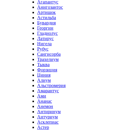
Агапантус
Анигозантос
Артишок
Астильба
Бувардия
Георгин
Гладиолус
Латирус
Нигела
Рубус
Сангисорба
Трахелиум
Тыква
Форзиция
Циния
Алиум
Альстромерия
Амарантус
Ами
Ананас
Анемон
Антиринум
Антуриум
Асклепиас
Астер