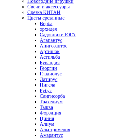
Новогодние игрушки
Свечи и аксессуары
Срезка КИТАЙ
Цветы срезанные
Верба
орхидея
Садовники ЮГА
Агапантус
Анигозантос
Артишок
Астильба
Бувардия
Георгин
Гладиолус
Латирус
Нигела
Рубус
Сангисорба
Трахелиум
Тыква
Форзиция
Циния
Алиум
Альстромерия
Амарантус