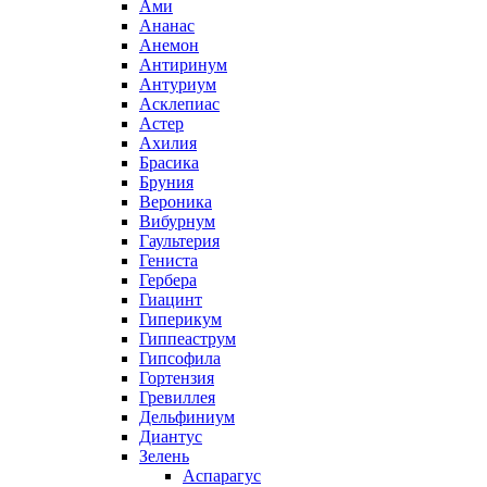
Ами
Ананас
Анемон
Антиринум
Антуриум
Асклепиас
Астер
Ахилия
Брасика
Бруния
Вероника
Вибурнум
Гаультерия
Гениста
Гербера
Гиацинт
Гиперикум
Гиппеаструм
Гипсофила
Гортензия
Гревиллея
Дельфиниум
Диантус
Зелень
Аспарагус