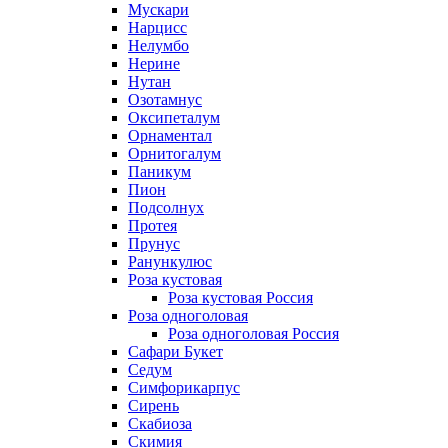
Мускари
Нарцисс
Нелумбо
Нерине
Нутан
Озотамнус
Оксипеталум
Орнаментал
Орнитогалум
Паникум
Пион
Подсолнух
Протея
Прунус
Ранункулюс
Роза кустовая
Роза кустовая Россия
Роза одноголовая
Роза одноголовая Россия
Сафари Букет
Седум
Симфорикарпус
Сирень
Скабиоза
Скимия