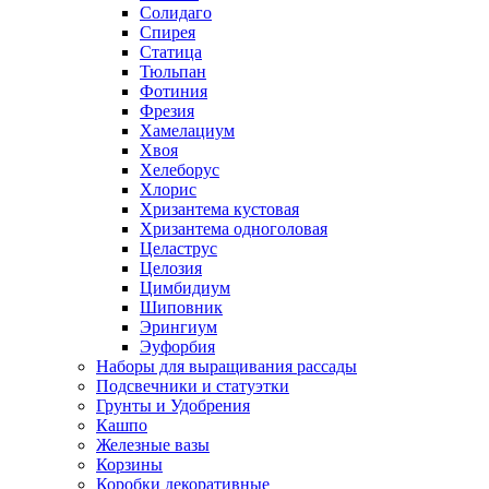
Солидаго
Спирея
Статица
Тюльпан
Фотиния
Фрезия
Хамелациум
Хвоя
Хелеборус
Хлорис
Хризантема кустовая
Хризантема одноголовая
Целаструс
Целозия
Цимбидиум
Шиповник
Эрингиум
Эуфорбия
Наборы для выращивания рассады
Подсвечники и статуэтки
Грунты и Удобрения
Кашпо
Железные вазы
Корзины
Коробки декоративные