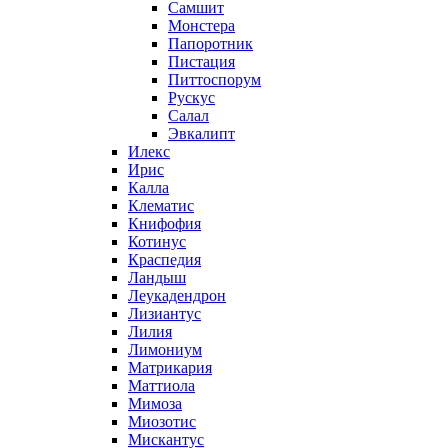
Самшит
Монстера
Папоротник
Пистация
Питтоспорум
Рускус
Салал
Эвкалипт
Илекс
Ирис
Калла
Клематис
Книфофия
Котинус
Краспедия
Ландыш
Леукадендрон
Лизиантус
Лилия
Лимониум
Матрикария
Маттиола
Мимоза
Миозотис
Мискантус