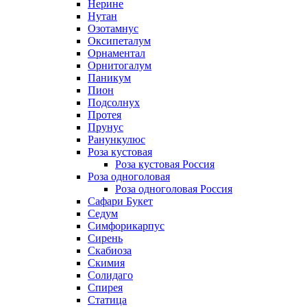
Нерине
Нутан
Озотамнус
Оксипеталум
Орнаментал
Орнитогалум
Паникум
Пион
Подсолнух
Протея
Прунус
Ранункулюс
Роза кустовая
Роза кустовая Россия
Роза одноголовая
Роза одноголовая Россия
Сафари Букет
Седум
Симфорикарпус
Сирень
Скабиоза
Скимия
Солидаго
Спирея
Статица