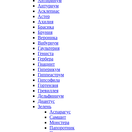
Антиринум
Антуриум
Асклепиас
Астер
Ахилия
Брасика
Бруния
Вероника
Вибурнум
Гаультерия
Гениста
Гербера
Гиацинт
Гиперикум
Гиппеаструм
Гипсофила
Гортензия
Гревиллея
Дельфиниум
Диантус
Зелень
Аспарагус
Самшит
Монстера
Папоротник