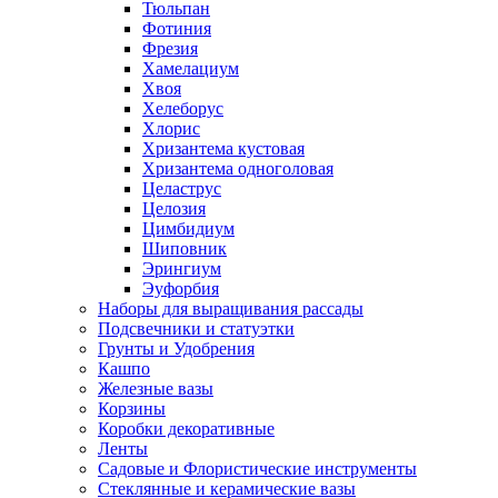
Тюльпан
Фотиния
Фрезия
Хамелациум
Хвоя
Хелеборус
Хлорис
Хризантема кустовая
Хризантема одноголовая
Целаструс
Целозия
Цимбидиум
Шиповник
Эрингиум
Эуфорбия
Наборы для выращивания рассады
Подсвечники и статуэтки
Грунты и Удобрения
Кашпо
Железные вазы
Корзины
Коробки декоративные
Ленты
Садовые и Флористические инструменты
Стеклянные и керамические вазы