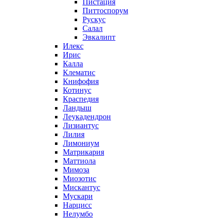
Пистация
Питтоспорум
Рускус
Салал
Эвкалипт
Илекс
Ирис
Калла
Клематис
Книфофия
Котинус
Краспедия
Ландыш
Леукадендрон
Лизиантус
Лилия
Лимониум
Матрикария
Маттиола
Мимоза
Миозотис
Мискантус
Мускари
Нарцисс
Нелумбо