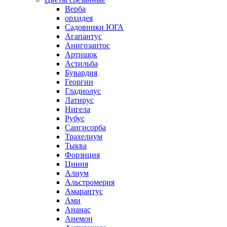
Верба
орхидея
Садовники ЮГА
Агапантус
Анигозантос
Артишок
Астильба
Бувардия
Георгин
Гладиолус
Латирус
Нигела
Рубус
Сангисорба
Трахелиум
Тыква
Форзиция
Циния
Алиум
Альстромерия
Амарантус
Ами
Ананас
Анемон