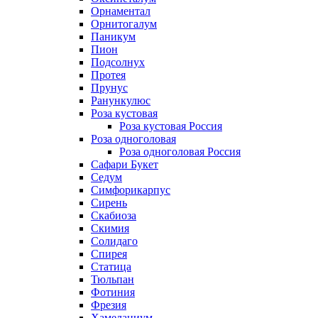
Орнаментал
Орнитогалум
Паникум
Пион
Подсолнух
Протея
Прунус
Ранункулюс
Роза кустовая
Роза кустовая Россия
Роза одноголовая
Роза одноголовая Россия
Сафари Букет
Седум
Симфорикарпус
Сирень
Скабиоза
Скимия
Солидаго
Спирея
Статица
Тюльпан
Фотиния
Фрезия
Хамелациум