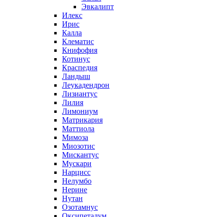
Эвкалипт
Илекс
Ирис
Калла
Клематис
Книфофия
Котинус
Краспедия
Ландыш
Леукадендрон
Лизиантус
Лилия
Лимониум
Матрикария
Маттиола
Мимоза
Миозотис
Мискантус
Мускари
Нарцисс
Нелумбо
Нерине
Нутан
Озотамнус
Оксипеталум