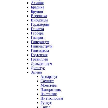
Ахилия
Брасика
Бруния
Вероника
Вибурнум
Гаультерия
Гениста
Гербера
Гиацинт
Гиперикум
Гиппеаструм
Гипсофила
Гортензия
Гревиллея
Дельфиниум
Диантус
Зелень
Аспарагус
Самшит
Монстера
Папоротник
Пистация
Питтоспорум
Рускус
Салал