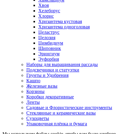
Хвоя
Хелеборус
Хлорис
Хризантема кустовая
Хризантема одноголовая
Целаструс
Целозия
Цимбидиум
Шиповник
Эрингиум
Эуфорбия
Наборы для выращивания рассады
Подсвечники и статуэтки
Грунты и Удобрения
Кашпо
Железные вазы
Корзины
Коробки декоративные
Ленты
Садовые и Флористические инструменты
Стеклянные и керамические вазы
Сухоцветы
Упаковочная плёнка и бумага
Мы используем файлы cookie, чтобы вам было удобнее