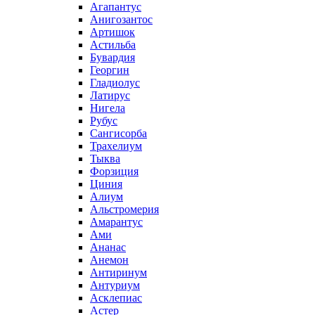
Агапантус
Анигозантос
Артишок
Астильба
Бувардия
Георгин
Гладиолус
Латирус
Нигела
Рубус
Сангисорба
Трахелиум
Тыква
Форзиция
Циния
Алиум
Альстромерия
Амарантус
Ами
Ананас
Анемон
Антиринум
Антуриум
Асклепиас
Астер