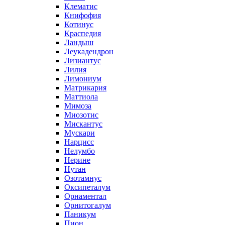
Клематис
Книфофия
Котинус
Краспедия
Ландыш
Леукадендрон
Лизиантус
Лилия
Лимониум
Матрикария
Маттиола
Мимоза
Миозотис
Мискантус
Мускари
Нарцисс
Нелумбо
Нерине
Нутан
Озотамнус
Оксипеталум
Орнаментал
Орнитогалум
Паникум
Пион