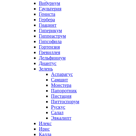
Вибурнум
Гаультерия
Гениста
Гербера
Гиацинт
Гиперикум
Гиппеаструм
Гипсофила
Гортензия
Гревиллея
Дельфиниум
Диантус
Зелень
Аспарагус
Самшит
Монстера
Папоротник
Пистация
Питтоспорум
Рускус
Салал
Эвкалипт
Илекс
Ирис
Калла