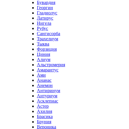
Бувардия
Георгин
Гладиолус
Латирус
Нигела
Рубус
Сангисорба
Трахелиум
Тыква
Форзиция
Циния
Алиум
Альстромерия
Амарантус
Ами
Ананас
Анемон
Антиринум
Антуриум
Асклепиас
Астер
Ахилия
Брасика
Бруния
Вероника