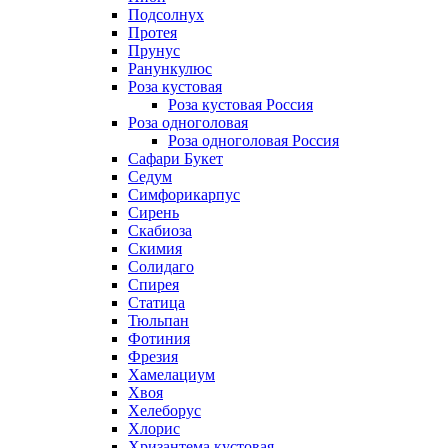
Подсолнух
Протея
Прунус
Ранункулюс
Роза кустовая
Роза кустовая Россия
Роза одноголовая
Роза одноголовая Россия
Сафари Букет
Седум
Симфорикарпус
Сирень
Скабиоза
Скимия
Солидаго
Спирея
Статица
Тюльпан
Фотиния
Фрезия
Хамелациум
Хвоя
Хелеборус
Хлорис
Хризантема кустовая