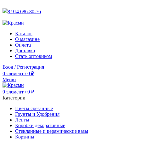
АКТУАЛЬНУЮ СТОИМОСТЬ ДЛЯ ОПТОВЫХ / РОЗНИЧН
8 914 686-80-76
АКТУАЛЬНУЮ СТОИМОСТЬ ДЛЯ ОПТОВЫХ / РОЗНИЧН
Каталог
О магазине
Оплата
Доставка
Стать оптовиком
Вход / Регистрация
0
элемент
/
0
₽
Меню
0
элемент
/
0
₽
Категории
Цветы срезанные
Грунты и Удобрения
Ленты
Коробки декоративные
Стеклянные и керамические вазы
Корзины