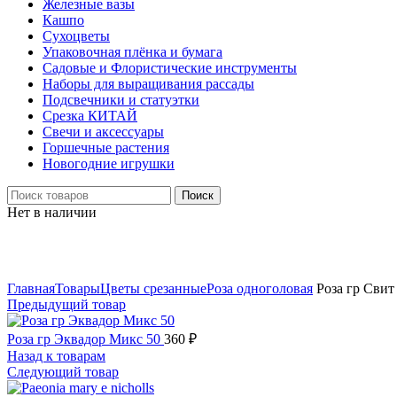
Железные вазы
Кашпо
Сухоцветы
Упаковочная плёнка и бумага
Садовые и Флористические инструменты
Наборы для выращивания рассады
Подсвечники и статуэтки
Срезка КИТАЙ
Свечи и аксессуары
Горшечные растения
Новогодние игрушки
Поиск
Нет в наличии
Нажмите, чтобы увеличить
Главная
Товары
Цветы срезанные
Роза одноголовая
Роза гр Свит
Предыдущий товар
Роза гр Эквадор Микс 50
360
₽
Назад к товарам
Следующий товар