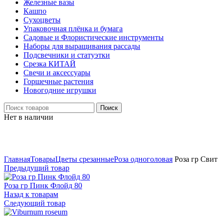
Железные вазы
Кашпо
Сухоцветы
Упаковочная плёнка и бумага
Садовые и Флористические инструменты
Наборы для выращивания рассады
Подсвечники и статуэтки
Срезка КИТАЙ
Свечи и аксессуары
Горшечные растения
Новогодние игрушки
Поиск
Нет в наличии
Нажмите, чтобы увеличить
Главная
Товары
Цветы срезанные
Роза одноголовая
Роза гр Свит
Предыдущий товар
Роза гр Пинк Флойд 80
Назад к товарам
Следующий товар