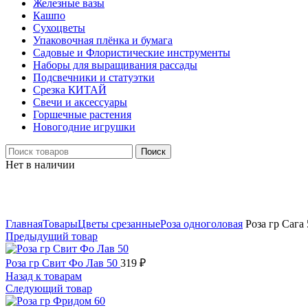
Железные вазы
Кашпо
Сухоцветы
Упаковочная плёнка и бумага
Садовые и Флористические инструменты
Наборы для выращивания рассады
Подсвечники и статуэтки
Срезка КИТАЙ
Свечи и аксессуары
Горшечные растения
Новогодние игрушки
Поиск
Нет в наличии
Нажмите, чтобы увеличить
Главная
Товары
Цветы срезанные
Роза одноголовая
Роза гр Сага 
Предыдущий товар
Роза гр Свит Фо Лав 50
319
₽
Назад к товарам
Следующий товар