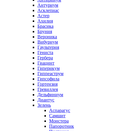
Антуриум
Асклепиас
Астер
Ахилия
Брасика
Бруния
Вероника
Вибурнум
Гаультерия
Гениста
Гербера
Гиацинт
Гиперикум
Гиппеаструм
Гипсофила
Гортензия
Гревиллея
Дельфиниум
Диантус
Зелень
Аспарагус
Самшит
Монстера
Папоротник