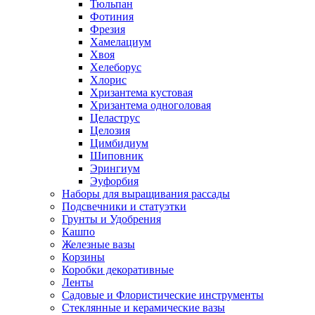
Тюльпан
Фотиния
Фрезия
Хамелациум
Хвоя
Хелеборус
Хлорис
Хризантема кустовая
Хризантема одноголовая
Целаструс
Целозия
Цимбидиум
Шиповник
Эрингиум
Эуфорбия
Наборы для выращивания рассады
Подсвечники и статуэтки
Грунты и Удобрения
Кашпо
Железные вазы
Корзины
Коробки декоративные
Ленты
Садовые и Флористические инструменты
Стеклянные и керамические вазы