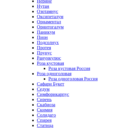
Нерине
Нутан
Озотамнус
Оксипеталум
Орнаментал
Орнитогалум
Паникум
Пион
Подсолнух
Протея
Прунус
Ранункулюс
Роза кустовая
Роза кустовая Россия
Роза одноголовая
Роза одноголовая Россия
Сафари Букет
Седум
Симфорикарпус
Сирень
Скабиоза
Скимия
Солидаго
Спирея
Статица