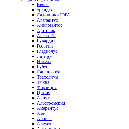
Верба
орхидея
Садовники ЮГА
Агапантус
Анигозантос
Артишок
Астильба
Бувардия
Георгин
Гладиолус
Латирус
Нигела
Рубус
Сангисорба
Трахелиум
Тыква
Форзиция
Циния
Алиум
Альстромерия
Амарантус
Ами
Ананас
Анемон
Антиринум