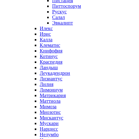
Пистация
Питтоспорум
Рускус
Салал
Эвкалипт
Илекс
Ирис
Калла
Клематис
Книфофия
Котинус
Краспедия
Ландыш
Леукадендрон
Лизиантус
Лилия
Лимониум
Матрикария
Маттиола
Мимоза
Миозотис
Мискантус
Мускари
Нарцисс
Нелумбо