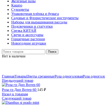
Железные вазы
Кашпо
Сухоцветы
Упаковочная плёнка и бумага
Садовые и Флористические инструменты
Наборы для выращивания рассады
Подсвечники и статуэтки
Срезка КИТАЙ
Свечи и аксессуары
Горшечные растения
Новогодние игрушки
Поиск
Нет в наличии
Нажмите, чтобы увеличить
Главная
Товары
Цветы срезанные
Роза одноголовая
Роза одногол
Предыдущий товар
Роза гр Дип Вотер 60
145
₽
Назад к товарам
Следующий товар