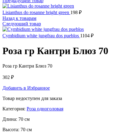
Предыдущий товар
Lisianthus do rosanne bright green
198
₽
Назад к товарам
Следующий товар
Cymbidium white jungfrau dos pueblos
1104
₽
Роза гр Кантри Блюз 70
Роза гр Кантри Блюз 70
302
₽
Добавить в Избранное
Товар недоступен для заказа
Категория:
Роза одноголовая
Длина:
70 см
Высота:
70 см