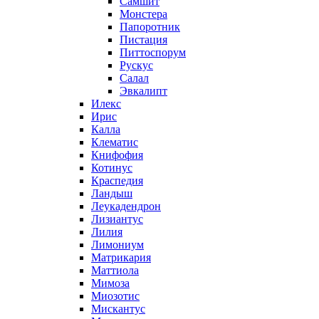
Самшит
Монстера
Папоротник
Пистация
Питтоспорум
Рускус
Салал
Эвкалипт
Илекс
Ирис
Калла
Клематис
Книфофия
Котинус
Краспедия
Ландыш
Леукадендрон
Лизиантус
Лилия
Лимониум
Матрикария
Маттиола
Мимоза
Миозотис
Мискантус