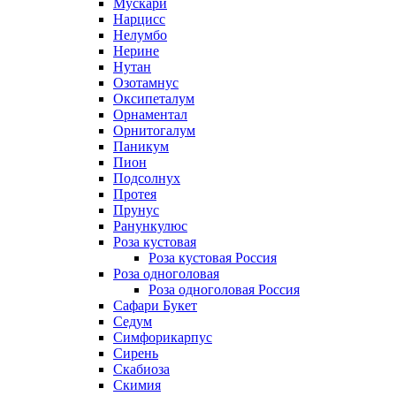
Мускари
Нарцисс
Нелумбо
Нерине
Нутан
Озотамнус
Оксипеталум
Орнаментал
Орнитогалум
Паникум
Пион
Подсолнух
Протея
Прунус
Ранункулюс
Роза кустовая
Роза кустовая Россия
Роза одноголовая
Роза одноголовая Россия
Сафари Букет
Седум
Симфорикарпус
Сирень
Скабиоза
Скимия