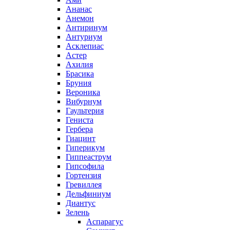
Ананас
Анемон
Антиринум
Антуриум
Асклепиас
Астер
Ахилия
Брасика
Бруния
Вероника
Вибурнум
Гаультерия
Гениста
Гербера
Гиацинт
Гиперикум
Гиппеаструм
Гипсофила
Гортензия
Гревиллея
Дельфиниум
Диантус
Зелень
Аспарагус