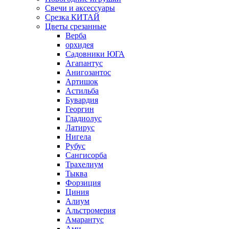
Свечи и аксессуары
Срезка КИТАЙ
Цветы срезанные
Верба
орхидея
Садовники ЮГА
Агапантус
Анигозантос
Артишок
Астильба
Бувардия
Георгин
Гладиолус
Латирус
Нигела
Рубус
Сангисорба
Трахелиум
Тыква
Форзиция
Циния
Алиум
Альстромерия
Амарантус
Ами