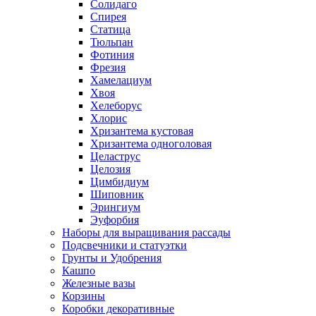
Солидаго
Спирея
Статица
Тюльпан
Фотиния
Фрезия
Хамелациум
Хвоя
Хелеборус
Хлорис
Хризантема кустовая
Хризантема одноголовая
Целаструс
Целозия
Цимбидиум
Шиповник
Эрингиум
Эуфорбия
Наборы для выращивания рассады
Подсвечники и статуэтки
Грунты и Удобрения
Кашпо
Железные вазы
Корзины
Коробки декоративные