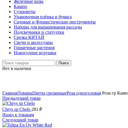
Железные вазы
Кашпо
Сухоцветы
Упаковочная плёнка и бумага
Садовые и Флористические инструменты
Наборы для выращивания рассады
Подсвечники и статуэтки
Срезка КИТАЙ
Свечи и аксессуары
Горшечные растения
Новогодние игрушки
Поиск
Нет в наличии
Нажмите, чтобы увеличить
Главная
Товары
Цветы срезанные
Роза одноголовая
Роза гр Камп
Предыдущий товар
Chrys sp Chelo
281
₽
Назад к товарам
Следующий товар