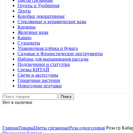
Цветы срезанные
Грунты и Удобрения
Ленты
Коробки декоративные
Стеклянные и керамические вазы
Корзины
Железные вазы
Кашпо
Сухоцветы
Упаковочная плёнка и бумага
Садовые и Флористические инструменты
Наборы для выращивания рассады
Подсвечники и статуэтки
Срезка КИТАЙ
Свечи и аксессуары
Горшечные растения
Новогодние игрушки
Поиск
Нет в наличии
Нажмите, чтобы увеличить
Главная
Товары
Цветы срезанные
Роза одноголовая
Роза гр Каба