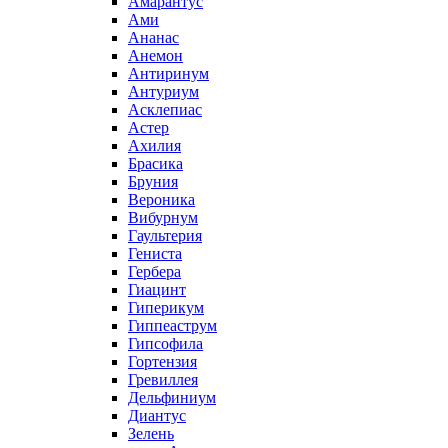
Амарантус
Ами
Ананас
Анемон
Антиринум
Антуриум
Асклепиас
Астер
Ахилия
Брасика
Бруния
Вероника
Вибурнум
Гаультерия
Гениста
Гербера
Гиацинт
Гиперикум
Гиппеаструм
Гипсофила
Гортензия
Гревиллея
Дельфиниум
Диантус
Зелень