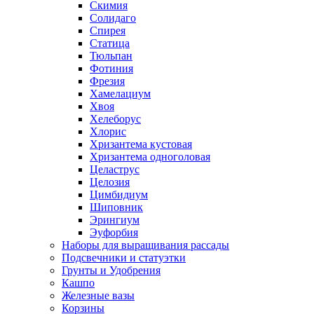
Скимия
Солидаго
Спирея
Статица
Тюльпан
Фотиния
Фрезия
Хамелациум
Хвоя
Хелеборус
Хлорис
Хризантема кустовая
Хризантема одноголовая
Целаструс
Целозия
Цимбидиум
Шиповник
Эрингиум
Эуфорбия
Наборы для выращивания рассады
Подсвечники и статуэтки
Грунты и Удобрения
Кашпо
Железные вазы
Корзины