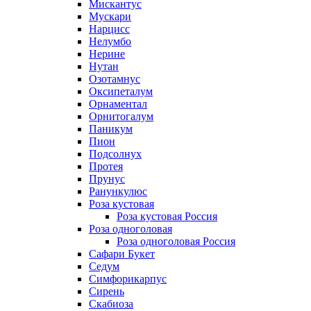
Мискантус
Мускари
Нарцисс
Нелумбо
Нерине
Нутан
Озотамнус
Оксипеталум
Орнаментал
Орнитогалум
Паникум
Пион
Подсолнух
Протея
Прунус
Ранункулюс
Роза кустовая
Роза кустовая Россия
Роза одноголовая
Роза одноголовая Россия
Сафари Букет
Седум
Симфорикарпус
Сирень
Скабиоза