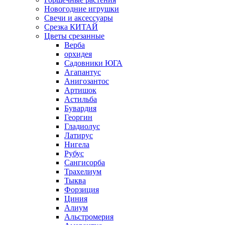
Новогодние игрушки
Свечи и аксессуары
Срезка КИТАЙ
Цветы срезанные
Верба
орхидея
Садовники ЮГА
Агапантус
Анигозантос
Артишок
Астильба
Бувардия
Георгин
Гладиолус
Латирус
Нигела
Рубус
Сангисорба
Трахелиум
Тыква
Форзиция
Циния
Алиум
Альстромерия