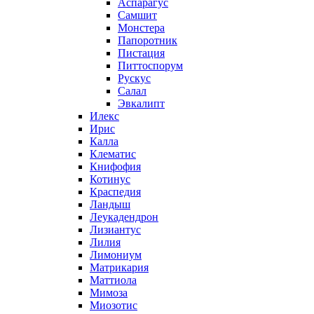
Аспарагус
Самшит
Монстера
Папоротник
Пистация
Питтоспорум
Рускус
Салал
Эвкалипт
Илекс
Ирис
Калла
Клематис
Книфофия
Котинус
Краспедия
Ландыш
Леукадендрон
Лизиантус
Лилия
Лимониум
Матрикария
Маттиола
Мимоза
Миозотис