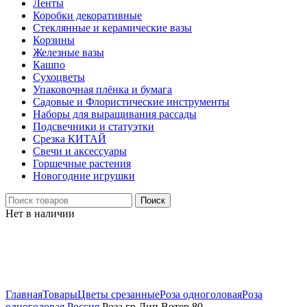
Ленты
Коробки декоративные
Стеклянные и керамические вазы
Корзины
Железные вазы
Кашпо
Сухоцветы
Упаковочная плёнка и бумага
Садовые и Флористические инструменты
Наборы для выращивания рассады
Подсвечники и статуэтки
Срезка КИТАЙ
Свечи и аксессуары
Горшечные растения
Новогодние игрушки
Поиск
Нет в наличии
Нажмите, чтобы увеличить
Главная
Товары
Цветы срезанные
Роза одноголовая
Роза
одноголовая Россия
Роза гр Дип Вотер 80