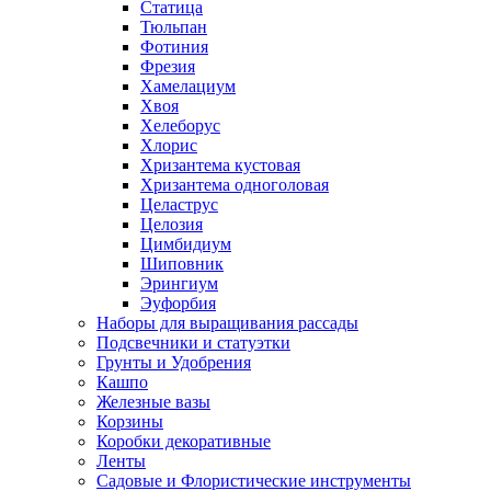
Статица
Тюльпан
Фотиния
Фрезия
Хамелациум
Хвоя
Хелеборус
Хлорис
Хризантема кустовая
Хризантема одноголовая
Целаструс
Целозия
Цимбидиум
Шиповник
Эрингиум
Эуфорбия
Наборы для выращивания рассады
Подсвечники и статуэтки
Грунты и Удобрения
Кашпо
Железные вазы
Корзины
Коробки декоративные
Ленты
Садовые и Флористические инструменты