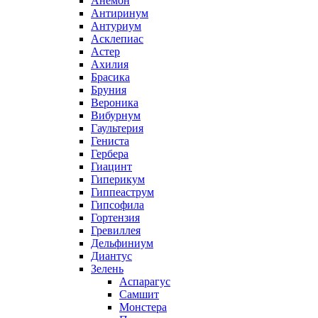
Анемон
Антиринум
Антуриум
Асклепиас
Астер
Ахилия
Брасика
Бруния
Вероника
Вибурнум
Гаультерия
Гениста
Гербера
Гиацинт
Гиперикум
Гиппеаструм
Гипсофила
Гортензия
Гревиллея
Дельфиниум
Диантус
Зелень
Аспарагус
Самшит
Монстера