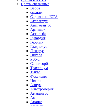
Цветы срезанные
Верба
орхидея
Садовники ЮГА
Агапантус
Анигозантос
Артишок
Астильба
Бувардия
Георгин
Гладиолус
Латирус
Нигела
Рубус
Сангисорба
Трахелиум
Тыква
Форзиция
Циния
Алиум
Альстромерия
Амарантус
Ами
Ананас