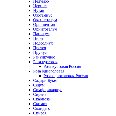
Нелумбо
Нерине
Нутан
Озотамнус
Оксипеталум
Орнаментал
Орнитогалум
Паникум
Пион
Подсолнух
Протея
Прунус
Ранункулюс
Роза кустовая
Роза кустовая Россия
Роза одноголовая
Роза одноголовая Россия
Сафари Букет
Седум
Симфорикарпус
Сирень
Скабиоза
Скимия
Солидаго
Спирея