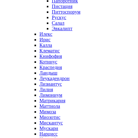
Папоротник
Пистация
Питтоспорум
Рускус
Салал
Эвкалипт
Илекс
Ирис
Калла
Клематис
Книфофия
Котинус
Краспедия
Ландыш
Леукадендрон
Лизиантус
Лилия
Лимониум
Матрикария
Маттиола
Мимоза
Миозотис
Мискантус
Мускари
Нарцисс