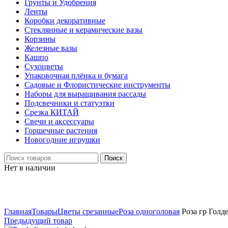
Грунты и Удобрения
Ленты
Коробки декоративные
Стеклянные и керамические вазы
Корзины
Железные вазы
Кашпо
Сухоцветы
Упаковочная плёнка и бумага
Садовые и Флористические инструменты
Наборы для выращивания рассады
Подсвечники и статуэтки
Срезка КИТАЙ
Свечи и аксессуары
Горшечные растения
Новогодние игрушки
Поиск
Нет в наличии
Нажмите, чтобы увеличить
Главная
Товары
Цветы срезанные
Роза одноголовая
Роза гр Голд
Предыдущий товар