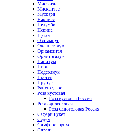
Миозотис
Мискантус
Мускари
Нарцисс
Нелумбо
Нерине
Нутан
Озотамнус
Оксипеталум
Орнаментал
Орнитогалум
Паникум
Пион
Подсолнух
Протея
Прунус
Ранункулюс
Роза кустовая
Роза кустовая Россия
Роза одноголовая
Роза одноголовая Россия
Сафари Букет
Седум
Симфорикарпус
Сирень