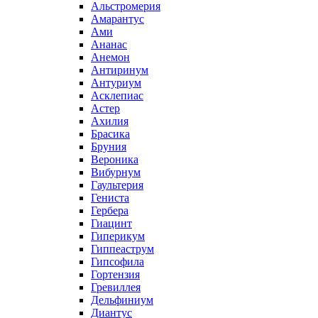
Альстромерия
Амарантус
Ами
Ананас
Анемон
Антиринум
Антуриум
Асклепиас
Астер
Ахилия
Брасика
Бруния
Вероника
Вибурнум
Гаультерия
Гениста
Гербера
Гиацинт
Гиперикум
Гиппеаструм
Гипсофила
Гортензия
Гревиллея
Дельфиниум
Диантус