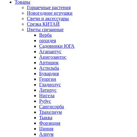
Товары
Горшечные растения
Новогодние игрушки
Свечи и аксессуары
Срезка КИТАЙ
Цветы срезанные
Верба
орхидея
Садовники ЮГА
Агапантус
Анигозантос
Артишок
Астильба
Бувардия
Георгин
Гладиолус
Латирус
Нигела
Рубус
Сангисорба
Трахелиум
Тыква
Форзиция
Циния
Алиум