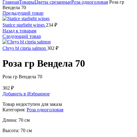
Главная
Товары
Цветы срезанные
Роза одноголовая
Роза гр
Вендела 70
Предыдущий товар
Statice starlight wings
234
₽
Назад к товарам
Следующий товар
Chrys bl cipria salmon
302
₽
Роза гр Вендела 70
Роза гр Вендела 70
302
₽
Добавить в Избранное
Товар недоступен для заказа
Категория:
Роза одноголовая
Длина:
70 см
Высота:
70 см