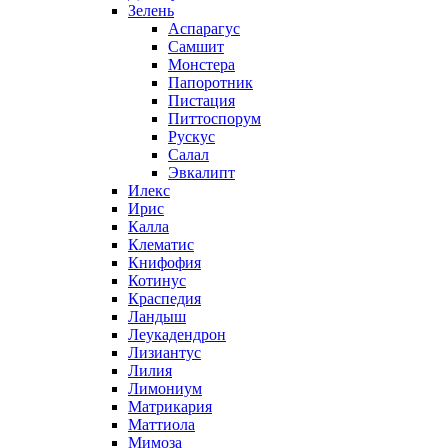
Зелень
Аспарагус
Самшит
Монстера
Папоротник
Пистация
Питтоспорум
Рускус
Салал
Эвкалипт
Илекс
Ирис
Калла
Клематис
Книфофия
Котинус
Краспедия
Ландыш
Леукадендрон
Лизиантус
Лилия
Лимониум
Матрикария
Маттиола
Мимоза