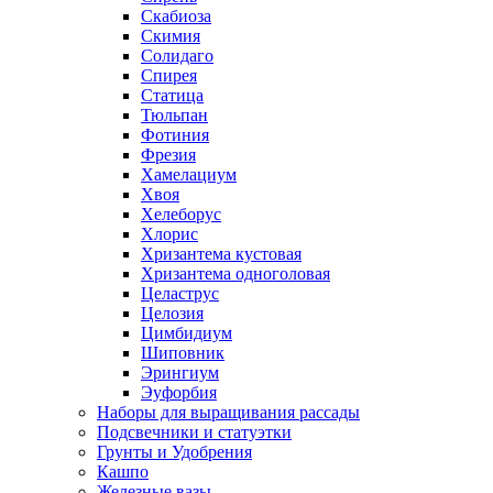
Скабиоза
Скимия
Солидаго
Спирея
Статица
Тюльпан
Фотиния
Фрезия
Хамелациум
Хвоя
Хелеборус
Хлорис
Хризантема кустовая
Хризантема одноголовая
Целаструс
Целозия
Цимбидиум
Шиповник
Эрингиум
Эуфорбия
Наборы для выращивания рассады
Подсвечники и статуэтки
Грунты и Удобрения
Кашпо
Железные вазы