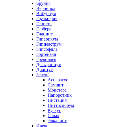
Бруния
Вероника
Вибурнум
Гаультерия
Гениста
Гербера
Гиацинт
Гиперикум
Гиппеаструм
Гипсофила
Гортензия
Гревиллея
Дельфиниум
Диантус
Зелень
Аспарагус
Самшит
Монстера
Папоротник
Пистация
Питтоспорум
Рускус
Салал
Эвкалипт
Илекс