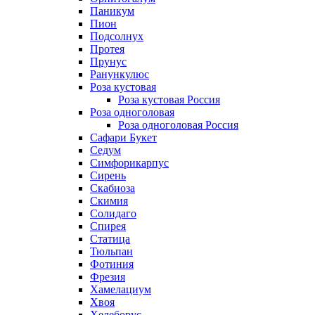
Паникум
Пион
Подсолнух
Протея
Прунус
Ранункулюс
Роза кустовая
Роза кустовая Россия
Роза одноголовая
Роза одноголовая Россия
Сафари Букет
Седум
Симфорикарпус
Сирень
Скабиоза
Скимия
Солидаго
Спирея
Статица
Тюльпан
Фотиния
Фрезия
Хамелациум
Хвоя
Хелеборус