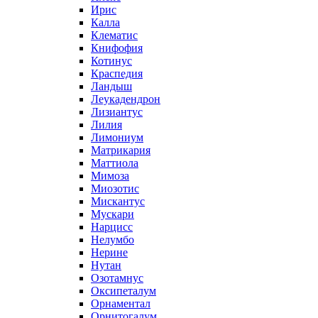
Ирис
Калла
Клематис
Книфофия
Котинус
Краспедия
Ландыш
Леукадендрон
Лизиантус
Лилия
Лимониум
Матрикария
Маттиола
Мимоза
Миозотис
Мискантус
Мускари
Нарцисс
Нелумбо
Нерине
Нутан
Озотамнус
Оксипеталум
Орнаментал
Орнитогалум