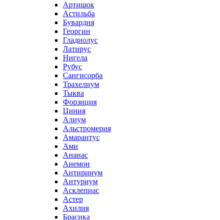
Артишок
Астильба
Бувардия
Георгин
Гладиолус
Латирус
Нигела
Рубус
Сангисорба
Трахелиум
Тыква
Форзиция
Циния
Алиум
Альстромерия
Амарантус
Ами
Ананас
Анемон
Антиринум
Антуриум
Асклепиас
Астер
Ахилия
Брасика