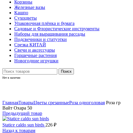
Корзины
Железные вазы
Кашпо
Сухоцветы
Упаковочная плёнка и бумага
Садовые и Флористические инструменты
Наборы для выращивания рассады
Подсвечники и статуэтки
Срезка КИТАЙ
Свечи и аксессуары
Горшечные растения
Новогодние игрушки
Поиск
Нет в наличии
Нажмите, чтобы увеличить
Главная
Товары
Цветы срезанные
Роза одноголовая
Роза гр
Вайт Охара 50
Предыдущий товар
Statice caldo sun birds
226
₽
Назад к товарам