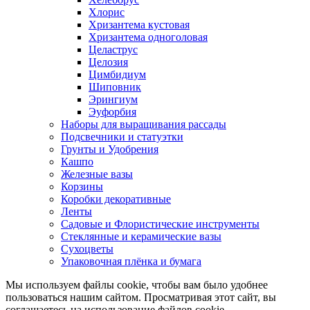
Хлорис
Хризантема кустовая
Хризантема одноголовая
Целаструс
Целозия
Цимбидиум
Шиповник
Эрингиум
Эуфорбия
Наборы для выращивания рассады
Подсвечники и статуэтки
Грунты и Удобрения
Кашпо
Железные вазы
Корзины
Коробки декоративные
Ленты
Садовые и Флористические инструменты
Стеклянные и керамические вазы
Сухоцветы
Упаковочная плёнка и бумага
Мы используем файлы cookie, чтобы вам было удобнее
пользоваться нашим сайтом. Просматривая этот сайт, вы
соглашаетесь на использование файлов cookie.