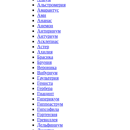
Альстромерия
Амарантус
Ами
Ананас
Анемон
Антиринум
Антуриум
Асклепиас
Астер
Ахилия
Брасика
Бруния
Вероника
Вибурнум
Гаультерия
Гениста
Гербера
Гиацинт
Гиперикум
Гиппеаструм
Гипсофила
Гортензия
Гревиллея
Дельфиниум