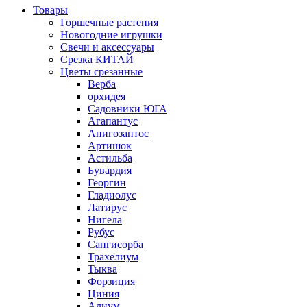
Товары
Горшечные растения
Новогодние игрушки
Свечи и аксессуары
Срезка КИТАЙ
Цветы срезанные
Верба
орхидея
Садовники ЮГА
Агапантус
Анигозантос
Артишок
Астильба
Бувардия
Георгин
Гладиолус
Латирус
Нигела
Рубус
Сангисорба
Трахелиум
Тыква
Форзиция
Циния
Алиум