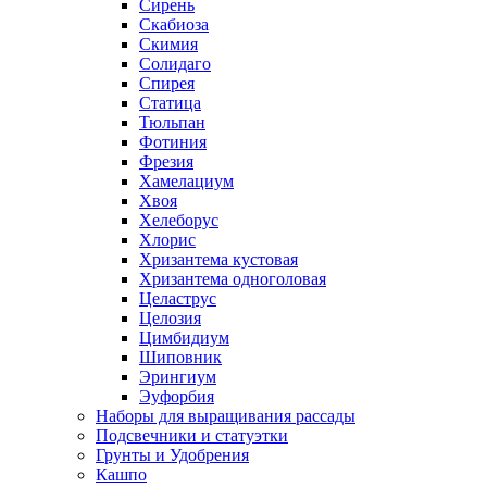
Сирень
Скабиоза
Скимия
Солидаго
Спирея
Статица
Тюльпан
Фотиния
Фрезия
Хамелациум
Хвоя
Хелеборус
Хлорис
Хризантема кустовая
Хризантема одноголовая
Целаструс
Целозия
Цимбидиум
Шиповник
Эрингиум
Эуфорбия
Наборы для выращивания рассады
Подсвечники и статуэтки
Грунты и Удобрения
Кашпо