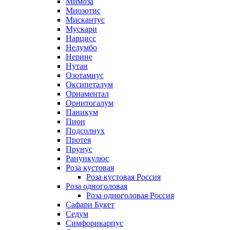
Мимоза
Миозотис
Мискантус
Мускари
Нарцисс
Нелумбо
Нерине
Нутан
Озотамнус
Оксипеталум
Орнаментал
Орнитогалум
Паникум
Пион
Подсолнух
Протея
Прунус
Ранункулюс
Роза кустовая
Роза кустовая Россия
Роза одноголовая
Роза одноголовая Россия
Сафари Букет
Седум
Симфорикарпус