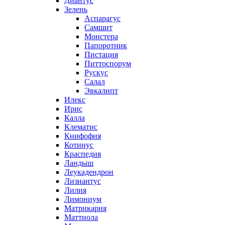
Диантус
Зелень
Аспарагус
Самшит
Монстера
Папоротник
Пистация
Питтоспорум
Рускус
Салал
Эвкалипт
Илекс
Ирис
Калла
Клематис
Книфофия
Котинус
Краспедия
Ландыш
Леукадендрон
Лизиантус
Лилия
Лимониум
Матрикария
Маттиола