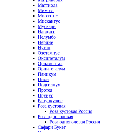
Маттиола
Мимоза
Миозотис
Мискантус
Мускари
Нарцисс
Нелумбо
Нерине
Нутан
Озотамнус
Оксипеталум
Орнаментал
Орнитогалум
Паникум
Пион
Подсолнух
Протея
Прунус
Ранункулюс
Роза кустовая
Роза кустовая Россия
Роза одноголовая
Роза одноголовая Россия
Сафари Букет