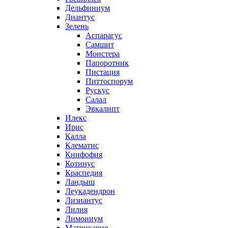
Дельфиниум
Диантус
Зелень
Аспарагус
Самшит
Монстера
Папоротник
Пистация
Питтоспорум
Рускус
Салал
Эвкалипт
Илекс
Ирис
Калла
Клематис
Книфофия
Котинус
Краспедия
Ландыш
Леукадендрон
Лизиантус
Лилия
Лимониум
Матрикария