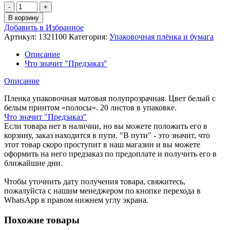
Количество
товара
В корзину
Пленка
Добавить в Избранное
упаковочная
Артикул:
1321100
Категория:
Упаковочная плёнка и бумага
полосы
в
Описание
ассортименте
Что значит "Предзаказ"
20
листов
Описание
132110
Пленка упаковочная матовая полупрозрачная. Цвет белый с
белым принтом «полосы». 20 листов в упаковке.
Что значит "Предзаказ"
Если товара нет в наличии, но вы можете положить его в
корзину, заказ находится в пути. "В пути" - это значит, что
этот товар скоро проступит в наш магазин и вы можете
оформить на него предзаказ по предоплате и получить его в
ближайшие дни.
Чтобы уточнить дату получения товара, свяжитесь,
пожалуйста с нашим менеджером по кнопке перехода в
WhatsApp в правом нижнем углу экрана.
Похожие товары