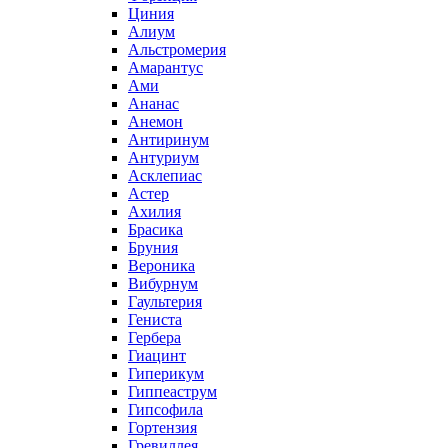
Циния
Алиум
Альстромерия
Амарантус
Ами
Ананас
Анемон
Антиринум
Антуриум
Асклепиас
Астер
Ахилия
Брасика
Бруния
Вероника
Вибурнум
Гаультерия
Гениста
Гербера
Гиацинт
Гиперикум
Гиппеаструм
Гипсофила
Гортензия
Гревиллея