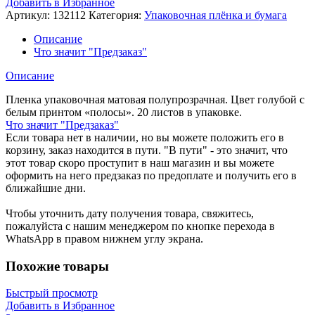
Добавить в Избранное
упаковочная
Артикул:
132112
Категория:
Упаковочная плёнка и бумага
полосы
в
Описание
ассортименте
Что значит "Предзаказ"
20
листов
Описание
132112
Пленка упаковочная матовая полупрозрачная. Цвет голубой с
белым принтом «полосы». 20 листов в упаковке.
Что значит "Предзаказ"
Если товара нет в наличии, но вы можете положить его в
корзину, заказ находится в пути. "В пути" - это значит, что
этот товар скоро проступит в наш магазин и вы можете
оформить на него предзаказ по предоплате и получить его в
ближайшие дни.
Чтобы уточнить дату получения товара, свяжитесь,
пожалуйста с нашим менеджером по кнопке перехода в
WhatsApp в правом нижнем углу экрана.
Похожие товары
Быстрый просмотр
Добавить в Избранное