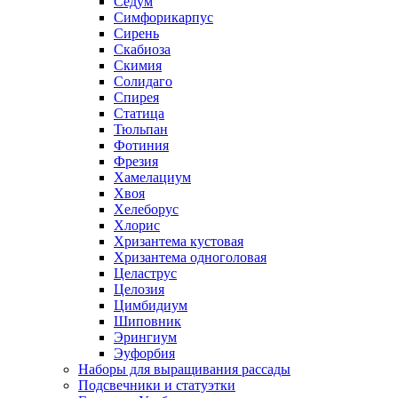
Седум
Симфорикарпус
Сирень
Скабиоза
Скимия
Солидаго
Спирея
Статица
Тюльпан
Фотиния
Фрезия
Хамелациум
Хвоя
Хелеборус
Хлорис
Хризантема кустовая
Хризантема одноголовая
Целаструс
Целозия
Цимбидиум
Шиповник
Эрингиум
Эуфорбия
Наборы для выращивания рассады
Подсвечники и статуэтки