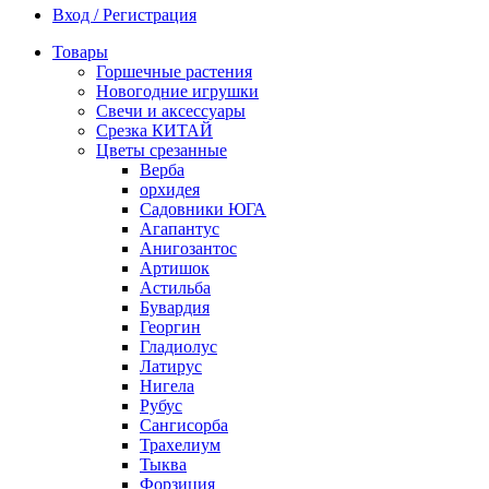
Вход / Регистрация
Товары
Горшечные растения
Новогодние игрушки
Свечи и аксессуары
Срезка КИТАЙ
Цветы срезанные
Верба
орхидея
Садовники ЮГА
Агапантус
Анигозантос
Артишок
Астильба
Бувардия
Георгин
Гладиолус
Латирус
Нигела
Рубус
Сангисорба
Трахелиум
Тыква
Форзиция