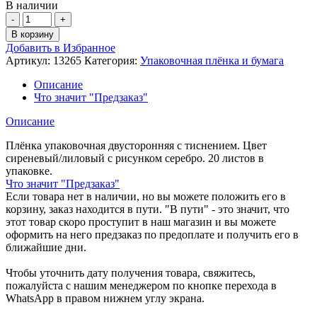
В наличии
Количество
товара
В корзину
Пленка
Добавить в Избранное
упаковочная
Артикул:
13265
Категория:
Упаковочная плёнка и бумага
позолота
в
Описание
ассортименте
Что значит "Предзаказ"
20
листов
Описание
13265
Плёнка упаковочная двусторонняя с тиснением. Цвет
сиреневый/лиловый с рисунком серебро. 20 листов в
упаковке.
Что значит "Предзаказ"
Если товара нет в наличии, но вы можете положить его в
корзину, заказ находится в пути. "В пути" - это значит, что
этот товар скоро проступит в наш магазин и вы можете
оформить на него предзаказ по предоплате и получить его в
ближайшие дни.
Чтобы уточнить дату получения товара, свяжитесь,
пожалуйста с нашим менеджером по кнопке перехода в
WhatsApp в правом нижнем углу экрана.