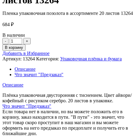
Пленка упаковочная позолота в ассортименте 20 листов 13264
684
₽
В наличии
Количество
товара
В корзину
Пленка
Добавить в Избранное
упаковочная
Артикул:
13264
Категория:
Упаковочная плёнка и бумага
позолота
в
Описание
ассортименте
Что значит "Предзаказ"
20
листов
Описание
13264
Плёнка упаковочная двусторонняя с тиснением. Цвет айвори/
кофейный с рисунком серебро. 20 листов в упаковке.
Что значит "Предзаказ"
Если товара нет в наличии, но вы можете положить его в
корзину, заказ находится в пути. "В пути" - это значит, что
этот товар скоро проступит в наш магазин и вы можете
оформить на него предзаказ по предоплате и получить его в
ближайшие дни.