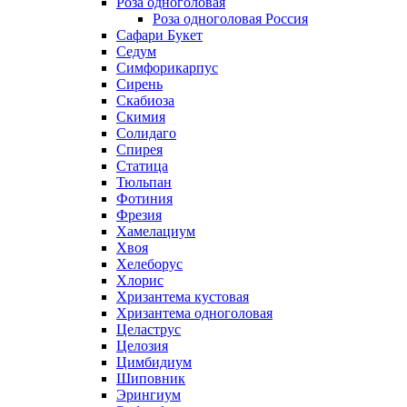
Роза одноголовая
Роза одноголовая Россия
Сафари Букет
Седум
Симфорикарпус
Сирень
Скабиоза
Скимия
Солидаго
Спирея
Статица
Тюльпан
Фотиния
Фрезия
Хамелациум
Хвоя
Хелеборус
Хлорис
Хризантема кустовая
Хризантема одноголовая
Целаструс
Целозия
Цимбидиум
Шиповник
Эрингиум