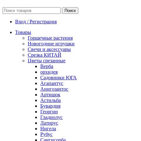
Поиск
Вход / Регистрация
Товары
Горшечные растения
Новогодние игрушки
Свечи и аксессуары
Срезка КИТАЙ
Цветы срезанные
Верба
орхидея
Садовники ЮГА
Агапантус
Анигозантос
Артишок
Астильба
Бувардия
Георгин
Гладиолус
Латирус
Нигела
Рубус
Сангисорба