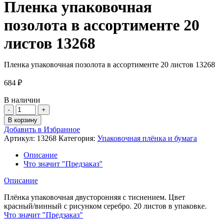
Пленка упаковочная
позолота в ассортименте 20
листов 13268
Пленка упаковочная позолота в ассортименте 20 листов 13268
684
₽
В наличии
Количество
товара
В корзину
Пленка
Добавить в Избранное
упаковочная
Артикул:
13268
Категория:
Упаковочная плёнка и бумага
позолота
в
Описание
ассортименте
Что значит "Предзаказ"
20
листов
Описание
13268
Плёнка упаковочная двусторонняя с тиснением. Цвет
красный/винный с рисунком серебро. 20 листов в упаковке.
Что значит "Предзаказ"