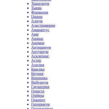
Трахелиум
Тыква
Форзиция
Циния
Алиум
Альстромерия
Амарантус
Ами
Ананас
Анемон
Антиринум
Антуриум
Асклепиас
Астер
Ахилия
Брасика
Бруния
Вероника
Вибурнум
Гаультерия
Гениста
Гербера
Гиацинт
Гиперикум
Гиппеаструм