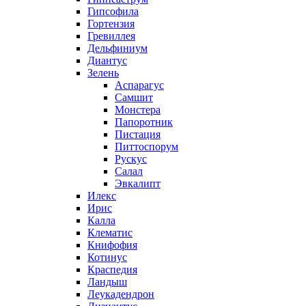
Гипсофила
Гортензия
Гревиллея
Дельфиниум
Диантус
Зелень
Аспарагус
Самшит
Монстера
Папоротник
Пистация
Питтоспорум
Рускус
Салал
Эвкалипт
Илекс
Ирис
Калла
Клематис
Книфофия
Котинус
Краспедия
Ландыш
Леукадендрон