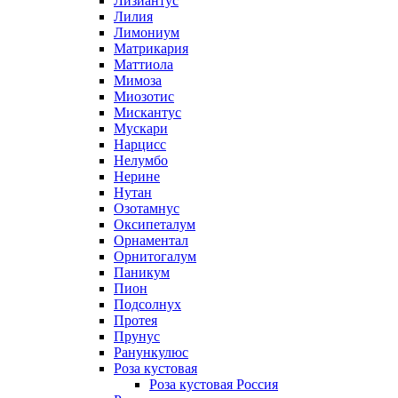
Лизиантус
Лилия
Лимониум
Матрикария
Маттиола
Мимоза
Миозотис
Мискантус
Мускари
Нарцисс
Нелумбо
Нерине
Нутан
Озотамнус
Оксипеталум
Орнаментал
Орнитогалум
Паникум
Пион
Подсолнух
Протея
Прунус
Ранункулюс
Роза кустовая
Роза кустовая Россия