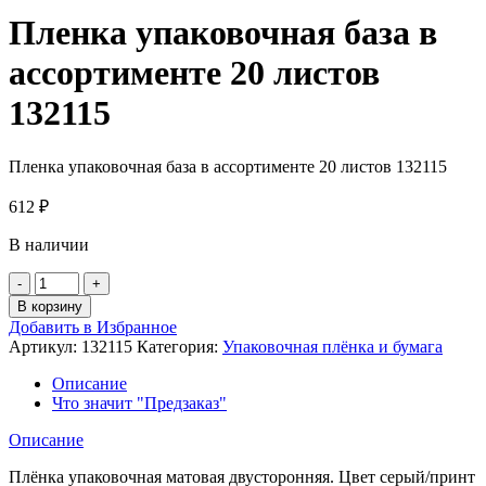
Пленка упаковочная база в
ассортименте 20 листов
132115
Пленка упаковочная база в ассортименте 20 листов 132115
612
₽
В наличии
Количество
товара
В корзину
Пленка
Добавить в Избранное
упаковочная
Артикул:
132115
Категория:
Упаковочная плёнка и бумага
база
в
Описание
ассортименте
Что значит "Предзаказ"
20
листов
Описание
132115
Плёнка упаковочная матовая двусторонняя. Цвет серый/принт