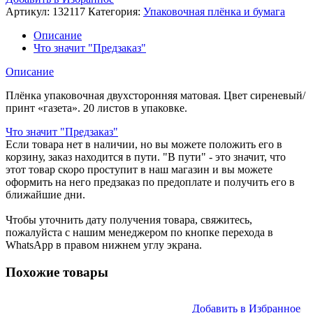
упаковочная
Артикул:
132117
Категория:
Упаковочная плёнка и бумага
база
в
Описание
ассортименте
Что значит "Предзаказ"
20
листов132117
Описание
Плёнка упаковочная двухсторонняя матовая. Цвет сиреневый/
принт «газета». 20 листов в упаковке.
Что значит "Предзаказ"
Если товара нет в наличии, но вы можете положить его в
корзину, заказ находится в пути. "В пути" - это значит, что
этот товар скоро проступит в наш магазин и вы можете
оформить на него предзаказ по предоплате и получить его в
ближайшие дни.
Чтобы уточнить дату получения товара, свяжитесь,
пожалуйста с нашим менеджером по кнопке перехода в
WhatsApp в правом нижнем углу экрана.
Похожие товары
Добавить в Избранное