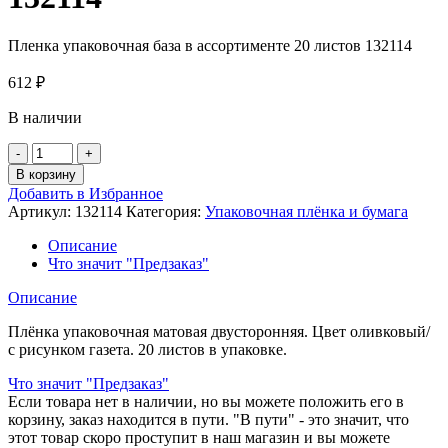
Пленка упаковочная база в ассортименте 20 листов 132114
612
₽
В наличии
Количество
товара
В корзину
Пленка
Добавить в Избранное
упаковочная
Артикул:
132114
Категория:
Упаковочная плёнка и бумага
база
в
Описание
ассортименте
Что значит "Предзаказ"
20
листов
Описание
132114
Плёнка упаковочная матовая двусторонняя. Цвет оливковый/
с рисунком газета. 20 листов в упаковке.
Что значит "Предзаказ"
Если товара нет в наличии, но вы можете положить его в
корзину, заказ находится в пути. "В пути" - это значит, что
этот товар скоро проступит в наш магазин и вы можете