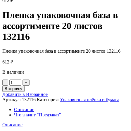
612
₽
Пленка упаковочная база в
ассортименте 20 листов
132116
Пленка упаковочная база в ассортименте 20 листов 132116
612
₽
В наличии
Количество
товара
В корзину
Пленка
Добавить в Избранное
упаковочная
Артикул:
132116
Категория:
Упаковочная плёнка и бумага
база
в
Описание
ассортименте
Что значит "Предзаказ"
20
листов
Описание
132116